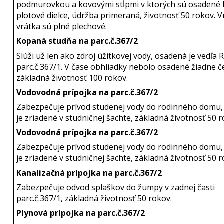
podmurovkou a kovovými stĺpmi v ktorých sú osadené
plotové dielce, údržba primeraná, životnosť 50 rokov. V
vrátka sú plné plechové.
Kopaná studňa na parc.č.367/2
Slúži už len ako zdroj úžitkovej vody, osadená je vedľa 
parc.č.367/1. V čase obhliadky nebolo osadené žiadne č
základná životnosť 100 rokov.
Vodovodná prípojka na parc.č.367/2
Zabezpečuje prívod studenej vody do rodinného domu,
je zriadené v studničnej šachte, základná životnosť 50 r
Vodovodná prípojka na parc.č.367/2
Zabezpečuje prívod studenej vody do rodinného domu,
je zriadené v studničnej šachte, základná životnosť 50 r
Kanalizačná prípojka na parc.č.367/2
Zabezpečuje odvod splaškov do žumpy v zadnej časti
parc.č.367/1, základná životnosť 50 rokov.
Plynová prípojka na parc.č.367/2