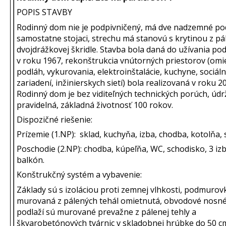
POPIS STAVBY
Rodinný dom nie je podpivničený, má dve nadzemné podl
samostatne stojaci, strechu má stanovú s krytinou z pá
dvojdrážkovej škridle. Stavba bola daná do užívania pod
v roku 1967, rekonštrukcia vnútorných priestorov (omi
podláh, vykurovania, elektroinštalácie, kuchyne, sociál
zariadení, inžinierskych sietí) bola realizovaná v roku 2
Rodinný dom je bez viditeľných technických porúch, údr
pravidelná, základná životnosť 100 rokov.
Dispozičné riešenie:
Prízemie (1.NP): sklad, kuchyňa, izba, chodba, kotolňa, 
Poschodie (2.NP): chodba, kúpeľňa, WC, schodisko, 3 izb
balkón.
Konštrukčný systém a vybavenie:
Základy sú s izoláciou proti zemnej vlhkosti, podmurovk
murovaná z pálených tehál omietnutá, obvodové nosn
podlaží sú murované prevažne z pálenej tehly a
škvarobetónových tvárnic v skladobnej hrúbke do 50 c