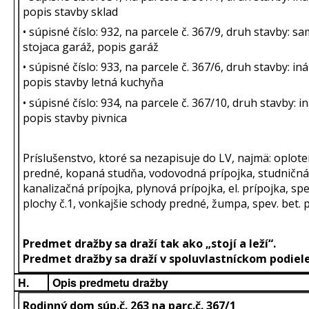
popis stavby sklad
• súpisné číslo: 932, na parcele č. 367/9, druh stavby: s
stojaca garáž, popis garáž
• súpisné číslo: 933, na parcele č. 367/6, druh stavby: in
popis stavby letná kuchyňa
• súpisné číslo: 934, na parcele č. 367/10, druh stavby: 
popis stavby pivnica
Príslušenstvo, ktoré sa nezapisuje do LV, najmä: oplote
predné, kopaná studňa, vodovodná prípojka, studničná
kanalizačná prípojka, plynová prípojka, el. prípojka, spe
plochy č.1, vonkajšie schody predné, žumpa, spev. bet. p
Predmet dražby sa draží tak ako „stojí a leží“.
Predmet dražby sa draží v spoluvlastníckom podiele
H.
Opis predmetu dražby
Rodinný dom súp.č. 263 na parc.č. 367/1