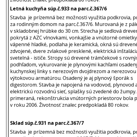
Letná kuchyňa súp.č.933 na parc.č.367/6
Stavba je prízemná bez možnosti využitia podkrovia, 
za rodinným domom na parc.č.367/6. Murovaná je z pále
v skladobnej hrúbke do 30 cm. Strecha je sedlová dreve
pokrytá z AZC vlnovkami, vonkajšie a vnútorné omietky
vápenné hladké, podlaha je keramická, okná sú dreven
zdvojené, dvere zvlakové presklené, elektrická inštaláci
svetelná - ističe. Stropy sú drevené trámčekové s rovn
podhľadom, vykurovanie je plynovými kachľami osaden
kuchynskej linky s nerezovým dvojdrezom a nerezovou
výtokovou armatúrou. Osadený je aj plynový šporák s
digestorom. Stavba je napojená na vodovod, plynovod 
elektrickú rozvodnú sieť, splašky sú zvedené do žumpy.
primeraná, rekonštrukcia vnútorných priestorov bola 
v roku 2006. Životnosť znalec predpokladá 80 rokov.
Sklad súp.č.931 na parc.č.367/7
Stavba je prízemná bez možnosti využitia podkrovia, 