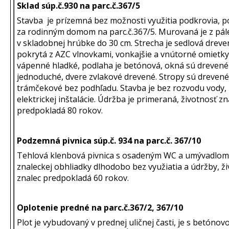
Sklad súp.č.930 na parc.č.367/5
Stavba je prízemná bez možnosti využitia podkrovia, 
za rodinným domom na parc.č.367/5. Murovaná je z pále
v skladobnej hrúbke do 30 cm. Strecha je sedlová dreve
pokrytá z AZC vlnovkami, vonkajšie a vnútorné omietky
vápenné hladké, podlaha je betónová, okná sú drevené
jednoduché, dvere zvlakové drevené. Stropy sú drevené
trámčekové bez podhľadu. Stavba je bez rozvodu vody, 
elektrickej inštalácie. Údržba je primeraná, životnosť zn
predpokladá 80 rokov.
Podzemná pivnica súp.č. 934 na parc.č. 367/10
Tehlová klenbová pivnica s osadeným WC a umývadlom,
znaleckej obhliadky dlhodobo bez využiatia a údržby, ž
znalec predpokladá 60 rokov.
Oplotenie predné na parc.č.367/2, 367/10
Plot je vybudovaný v prednej uličnej časti, je s betónov