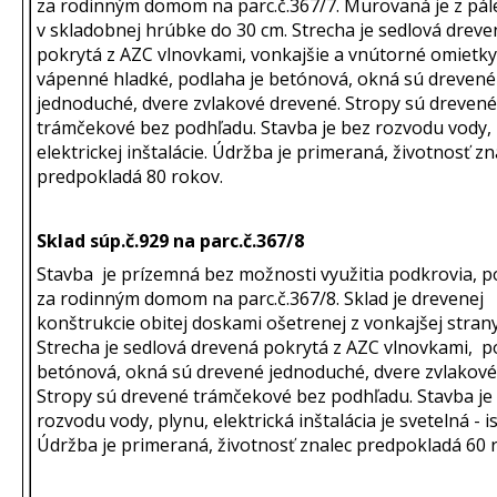
za rodinným domom na parc.č.367/7. Murovaná je z pále
v skladobnej hrúbke do 30 cm. Strecha je sedlová dreve
pokrytá z AZC vlnovkami, vonkajšie a vnútorné omietky
vápenné hladké, podlaha je betónová, okná sú drevené
jednoduché, dvere zvlakové drevené. Stropy sú drevené
trámčekové bez podhľadu. Stavba je bez rozvodu vody, 
elektrickej inštalácie. Údržba je primeraná, životnosť zn
predpokladá 80 rokov.
Sklad súp.č.929 na parc.č.367/8
Stavba je prízemná bez možnosti využitia podkrovia, 
za rodinným domom na parc.č.367/8. Sklad je drevenej
konštrukcie obitej doskami ošetrenej z vonkajšej stran
Strecha je sedlová drevená pokrytá z AZC vlnovkami, p
betónová, okná sú drevené jednoduché, dvere zvlakové
Stropy sú drevené trámčekové bez podhľadu. Stavba je
rozvodu vody, plynu, elektrická inštalácia je svetelná - is
Údržba je primeraná, životnosť znalec predpokladá 60 