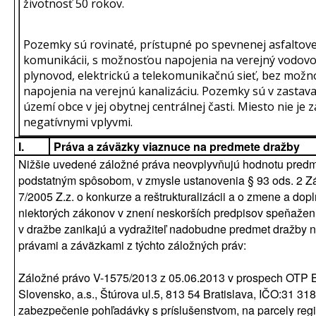
životnosť 50 rokov.
Pozemky sú rovinaté, prístupné po spevnenej asfaltove
komunikácii, s možnosťou napojenia na verejný vodovo
plynovod, elektrickú a telekomunikačnú sieť, bez možn
napojenia na verejnú kanalizáciu. Pozemky sú v zasta
území obce v jej obytnej centrálnej časti. Miesto nie je 
negatívnymi vplyvmi.
I.
Práva a záväzky viaznuce na predmete dražby
Nižšie uvedené záložné práva neovplyvňujú hodnotu pred
podstatným spôsobom, v zmysle ustanovenia § 93 ods. 2 Z
7/2005 Z.z. o konkurze a reštrukturalizácii a o zmene a dop
niektorých zákonov v znení neskorších predpisov speňaže
v dražbe zanikajú a vydražiteľ nadobudne predmet dražby 
právami a záväzkami z týchto záložných práv:
Záložné právo V-1575/2013 z 05.06.2013 v prospech OTP 
Slovensko, a.s., Štúrova ul.5, 813 54 Bratislava, IČO:31 31
zabezpečenie pohľadávky s príslušenstvom, na parcely regi