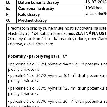
D.
Dátum konania dražby
16. 07. 2018
E.
Čas konania dražby
10:30 hod.
F.
Kolo dražby
4. kolo draž
G.
Predmet dražby
Predmetom dražby sú nehnuteľnosti evidované na liste
vlastníctva č.
424
, katastrálne územie:
ZLATNÁ NA OST
Okresný úrad Komárno – katastrálny odbor, obec Zlat
Ostrove, okres Komárno:
Pozemky - parcely registra "C"
2
• parcelné číslo: 367/1, výmera: 94 m
, druh pozemku: z
plochy a nádvoria
2
• parcelné číslo: 367/2, výmera: 461 m
, druh pozemku: 
plochy a nádvoria
2
• parcelné číslo: 367/5, výmera: 123 m
, druh pozemku: 
plochy a nádvoria
2
• parcelné číslo: 367/6, výmera: 26 m
, druh pozemku: z
plochy a nádvoria