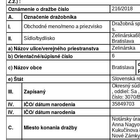
Z.z.) :
Oznámenie o dražbe číslo
216/2018
A.
Označenie dražobníka
Dražobná sp
I.
Obchodné meno/meno a priezvisko
s.
Zelinárska6
II.
Sídlo/bydlisko
Bratislava
a) Názov ulice/verejného priestranstva
Zelinárska
b) Orientačné/súpisné číslo
6
c) Názov obce
Bratislava
e) Štát
Slovenská r
Okresný súd 
III.
Zapísaný
, oddiel: Sa 
číslo: 3070/
IV.
IČO/ dátum narodenia
35849703
IV.
IČO/ dátum narodenia
Notársky úr
Anna Nagyo
C.
Miesto konania dražby
Kukučínova 
Nové Zámky