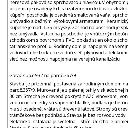
nerezová páková so sprchovacou hlavicou. V obytnom 
prízemia je osadený krb s uzatvorenou krbovou vložko
kúpeľni poschodia je osadená smaltovaná vaňa, sprchov
umývadlo s bežnými výtokovými armatúrami. Keramick
kúpeľne je nad 1,35 m výšky. Záchod na poschodí je spl
bez umývadla. Vstup na poschodie je vnútorným betó
schodiskom s povrchom z PVC, obklad stien okolo schod
tatranského profilu. Rodinný dom je napojený na verej
vodovod, elektrickú rozvodnú sieť, plynovod a teleko
sieť, bez možnosti napojenia na verejnú kanalizáciu.
Garáž súp.č.932 na parc.č.367/9
Stavba je prízemná, postavená za rodinným domom na
parc.č.367/9. Murovaná je z pálenej tehly v skladobnej
30 cm. Strecha je drevená pokrytá z AZC vlnovkami, von
vnútorné omietky sú vápenné hladké, podlaha je betó
nie sú osadené, vráta sú drevené latové. Stropy sú dre
trámčekové bez podhľadu. Stavba je bez rozvodu vody, 
elektrická inštalácia je svetelná - ističe. Údržba je prime
životnosť znalec predpokladá 80 rokov.