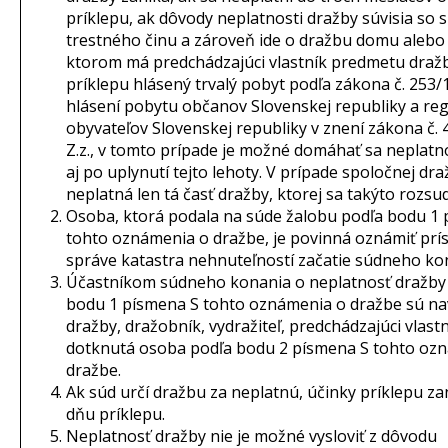
príklepu, ak dôvody neplatnosti dražby súvisia so
trestného činu a zároveň ide o dražbu domu alebo 
ktorom má predchádzajúci vlastník predmetu dražb
príklepu hlásený trvalý pobyt podľa zákona č. 253/1
hlásení pobytu občanov Slovenskej republiky a regi
obyvateľov Slovenskej republiky v znení zákona č.
Z.z., v tomto prípade je možné domáhať sa neplatn
aj po uplynutí tejto lehoty. V prípade spoločnej dr
neplatná len tá časť dražby, ktorej sa takýto rozsu
Osoba, ktorá podala na súde žalobu podľa bodu 1
tohto oznámenia o dražbe, je povinná oznámiť prís
správe katastra nehnuteľností začatie súdneho ko
Účastníkom súdneho konania o neplatnosť dražby
bodu 1 písmena S tohto oznámenia o dražbe sú na
dražby, dražobník, vydražiteľ, predchádzajúci vlastn
dotknutá osoba podľa bodu 2 písmena S tohto oz
dražbe.
Ak súd určí dražbu za neplatnú, účinky príklepu za
dňu príklepu.
Neplatnosť dražby nie je možné vysloviť z dôvodu