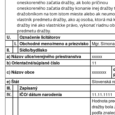
oneskoreného začatia dražby, ak bolo príčinou
oneskoreného začatia dražby konanie inej dražby 
dražobníkom na tom istom mieste alebo ak neumo
vlastník predmetu dražby, ako aj osoba, ktorá má
dražby iné ako vlastnícke právo, vykonať riadnu o
predmetu dražby.
U.
Označenie licitátorov
I.
Obchodné meno/meno a priezvisko
Mgr. Simona
II.
Sídlo/bydlisko
a) Názov ulice/verejného priestranstva
xxxxx
b) Orientačné/súpisné číslo
11
c) Názov obce
xxxxxxx
e) Štát
Slovenská r
III.
Zapísaný
IV.
IČO/ dátum narodenia
11.11.1111
Hodnota pr
dražby bola 
podľa znale