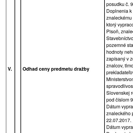
posudku č. 
Doplnenia k
znaleckému 
ktorý vyprac
Pisoň, znale
Stavebníctvo
pozemné sta
hodnoty nehn
zapísaný v 
znalcov, tlm
V.
Odhad ceny predmetu dražby
prekladateľ
Ministerstv
spravodlivos
Slovenskej r
pod číslom 
Dátum vypra
znaleckého 
22.07.2017.
Dátum vypra