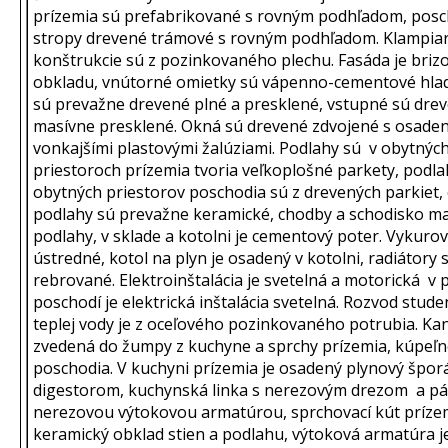
prízemia sú prefabrikované s rovným podhľadom, pos
stropy drevené trámové s rovným podhľadom. Klampia
konštrukcie sú z pozinkovaného plechu. Fasáda je brizo
obkladu, vnútorné omietky sú vápenno-cementové hla
sú prevažne drevené plné a presklené, vstupné sú dre
masívne presklené. Okná sú drevené zdvojené s osade
vonkajšími plastovými žalúziami. Podlahy sú v obytnýc
priestoroch prízemia tvoria veľkoplošné parkety, podla
obytných priestorov poschodia sú z drevených parkiet,
podlahy sú prevažne keramické, chodby a schodisko m
podlahy, v sklade a kotolni je cementový poter. Vykurov
ústredné, kotol na plyn je osadený v kotolni, radiátory 
rebrované. Elektroinštalácia je svetelná a motorická v 
poschodí je elektrická inštalácia svetelná. Rozvod stude
teplej vody je z oceľového pozinkovaného potrubia. Kana
zvedená do žumpy z kuchyne a sprchy prízemia, kúpeľ
poschodia. V kuchyni prízemia je osadený plynový špor
digestorom, kuchynská linka s nerezovým drezom a p
nerezovou výtokovou armatúrou, sprchovací kút príze
keramický obklad stien a podlahu, výtoková armatúra j