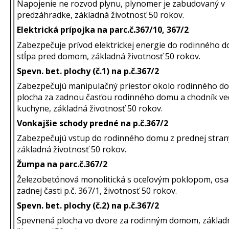
Napojenie ne rozvod plynu, plynomer je zabudovaný v
predzáhradke, základná životnosť 50 rokov.
Elektrická prípojka na parc.č.367/10, 367/2
Zabezpečuje prívod elektrickej energie do rodinného 
stĺpa pred domom, základná životnosť 50 rokov.
Spevn. bet. plochy (č.1) na p.č.367/2
Zabezpečujú manipulačný priestor okolo rodinného d
plocha za zadnou časťou rodinného domu a chodník ved
kuchyne, základná životnosť 50 rokov.
Vonkajšie schody predné na p.č.367/2
Zabezpečujú vstup do rodinného domu z prednej stran
základná životnosť 50 rokov.
Žumpa na parc.č.367/2
Železobetónová monolitická s oceľovým poklopom, osa
zadnej časti p.č. 367/1, životnosť 50 rokov.
Spevn. bet. plochy (č.2) na p.č.367/2
Spevnená plocha vo dvore za rodinným domom, základ