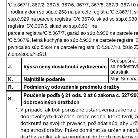
'C'č.367/1, 367/2, 367/5, 367/6, 367/7, 367/8, 367/9, 367/10
- rodinný dom so súp.č.263 na parcele registra 'C'č.367/1, s
súp.č.929 na parcele registra 'C'č.367/8, sklad so súp.č.930
registra 'C'č.367/5, sklad so súp.č.931 na
parcele registra 'C'č.367/7, garáž so súp.č.932 na parcele re
'C'č.367/9, letná kuchyňa so súp.č.933 na parcele registra '
pivnica so súp.č.934 na parcele registra 'C'č.367/10, číslo 
č.042/3005/13SU,
Neúspešná.
J.
Výška ceny dosiahnutá vydražením
sa nedostavi
účastník.
K.
Najnižšie podanie
Mgr. Simona
R.
Podmienky odovzdania predmetu dražby
Poučenie podľa § 21 ods. 2 až 6 zákona č. 527/200
S.
dobrovoľných dražbách
V prípade, ak boli porušené ustanovenia zákona o
dobrovoľných dražbách, môže osoba, ktorá tvrdí, ž
dotknutá na svojich právach, požiadať súd, aby urči
neplatnosť dražby. Právo domáhať sa určenia nepl
dražby zaniká, ak sa neuplatní do troch mesiacov 