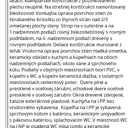
latách, klampiarske konštrukcie z pozinkovaného
plechu neúplné. Na strešnej konštrukcii namontovaný
bleskozvod. Vonkajšia úprava povrchov stien zo
škrabaného brizolitu zo štyroch strán nad 2/3
omietanej plochy steny. Strop na v suteréne a na
1.nadzemnom podlaží rovný železobetónový s rovným
podhľadom, na II. nadzemnom podlaží drevený s
rovným podhľadom. Deliace konštrukcie murované z
tehál. Vnútorná úprava povrchov stien hladká omietka,
keramický obklad v kuchyni a kúpeľniach na oboch
nadzemných podlažiach, okolo vane a sprchového
kútu. Podlahy v obytných miestnostiach tvorí PVC, v
kúpeľni s WC a kúpelni keramická dlažba, v ostatných
miestnostiach cementový poter. Dvere plné a
presklené v oceľovej zárubni, vchodové dvere oceľové
presklené v oceľovej zárubni. Okná drevené zdvojené,
žalúzie exteriérové plastové. Kuchyňa na I.PP bez
vnútorného vybavenia. Kúpeľňa na I.PP je vybavená
sprchovým kútom s batériou, keramickým umývadlom
s pákovou batériou, splachovacím WC. V miestnosti WC
na I.NP je osadená WC misa combi a keramciké