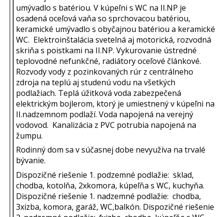
umývadlo s batériou. V kúpeľni s WC na II.NP je
osadená oceľová vaňa so sprchovacou batériou,
keramické umývadlo s obyčajnou batériou a keramické
WC. Elektroinštalácia svetelná aj motorická, rozvodná
skriňa s poistkami na II.NP. Vykurovanie ústredné
teplovodné nefunkčné, radiátory oceľové článkové.
Rozvody vody z pozinkovaných rúr z centrálneho
zdroja na teplú aj studenú vodu na všetkých
podlažiach. Teplá úžitková voda zabezpečená
elektrickým bojlerom, ktorý je umiestnený v kúpeľni na
II.nadzemnom podlaží. Voda napojená na verejný
vodovod. Kanalizácia z PVC potrubia napojená na
žumpu.
Rodinný dom sa v súčasnej dobe nevyužíva na trvalé
bývanie.
Dispozičné riešenie 1. podzemné podlažie: sklad,
chodba, kotolňa, 2xkomora, kúpeľňa s WC, kuchyňa.
Dispozičné riešenie 1. nadzemné podlažie: chodba,
3xizba, komora, garáž, WC,balkón. Dispozičné riešenie