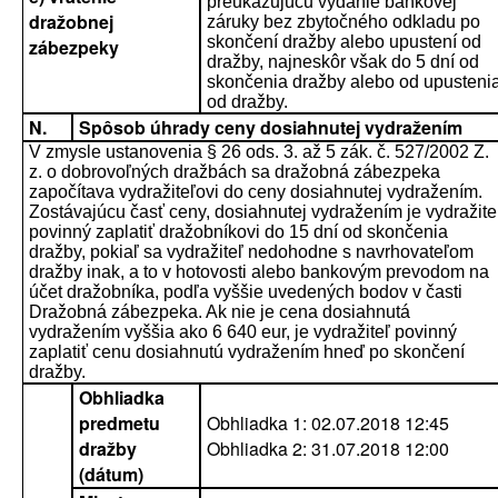
preukazujúcu vydanie bankovej
dražobnej
záruky bez zbytočného odkladu po
skončení dražby alebo upustení od
zábezpeky
dražby, najneskôr však do 5 dní od
skončenia dražby alebo od upusteni
od dražby.
N.
Spôsob úhrady ceny dosiahnutej vydražením
V zmysle ustanovenia § 26 ods. 3. až 5 zák. č. 527/2002 Z.
z. o dobrovoľných dražbách sa dražobná zábezpeka
započítava vydražiteľovi do ceny dosiahnutej vydražením.
Zostávajúcu časť ceny, dosiahnutej vydražením je vydražite
povinný zaplatiť dražobníkovi do 15 dní od skončenia
dražby, pokiaľ sa vydražiteľ nedohodne s navrhovateľom
dražby inak, a to v hotovosti alebo bankovým prevodom na
účet dražobníka, podľa vyššie uvedených bodov v časti
Dražobná zábezpeka. Ak nie je cena dosiahnutá
vydražením vyššia ako 6 640 eur, je vydražiteľ povinný
zaplatiť cenu dosiahnutú vydražením hneď po skončení
dražby.
Obhliadka
predmetu
Obhliadka 1: 02.07.2018 12:45
dražby
Obhliadka 2: 31.07.2018 12:00
(dátum)