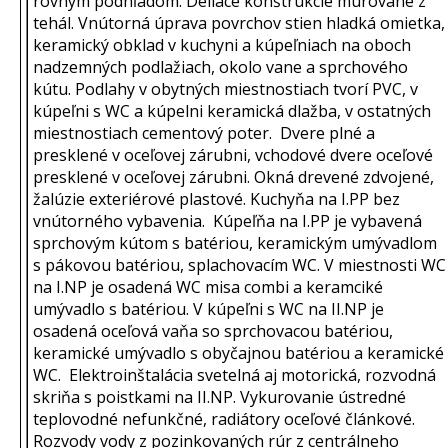
rovným podhľadom. Deliace konštrukcie murované z
tehál. Vnútorná úprava povrchov stien hladká omietka,
keramický obklad v kuchyni a kúpeľniach na oboch
nadzemných podlažiach, okolo vane a sprchového
kútu. Podlahy v obytných miestnostiach tvorí PVC, v
kúpeľni s WC a kúpelni keramická dlažba, v ostatných
miestnostiach cementový poter. Dvere plné a
presklené v oceľovej zárubni, vchodové dvere oceľové
presklené v oceľovej zárubni. Okná drevené zdvojené,
žalúzie exteriérové plastové. Kuchyňa na I.PP bez
vnútorného vybavenia. Kúpeľňa na I.PP je vybavená
sprchovým kútom s batériou, keramickým umývadlom
s pákovou batériou, splachovacím WC. V miestnosti WC
na I.NP je osadená WC misa combi a keramciké
umývadlo s batériou. V kúpeľni s WC na II.NP je
osadená oceľová vaňa so sprchovacou batériou,
keramické umývadlo s obyčajnou batériou a keramické
WC. Elektroinštalácia svetelná aj motorická, rozvodná
skriňa s poistkami na II.NP. Vykurovanie ústredné
teplovodné nefunkčné, radiátory oceľové článkové.
Rozvody vody z pozinkovaných rúr z centrálneho