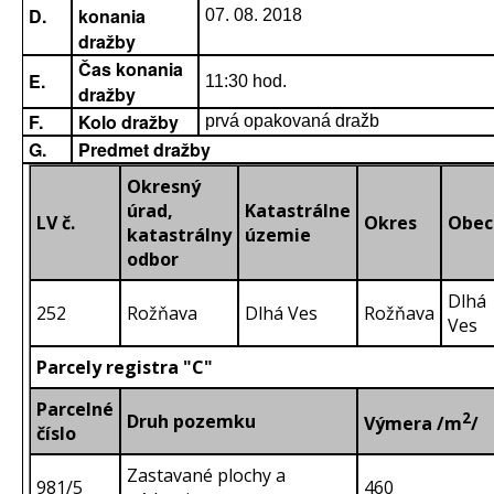
D.
konania
07. 08. 2018
dražby
Čas konania
E.
11:30 hod.
dražby
F.
Kolo dražby
prvá opakovaná dražb
G.
Predmet dražby
Okresný
úrad,
Katastrálne
LV č.
Okres
Obec
katastrálny
územie
odbor
Dlhá
252
Rožňava
Dlhá Ves
Rožňava
Ves
Parcely registra "C"
Parcelné
2
Druh pozemku
Výmera /m
/
číslo
Zastavané plochy a
981/5
460