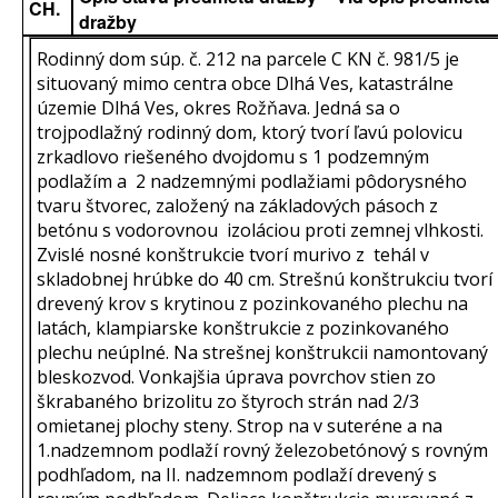
CH.
dražby
Rodinný dom súp. č. 212 na parcele C KN č. 981/5 je
situovaný mimo centra obce Dlhá Ves, katastrálne
územie Dlhá Ves, okres Rožňava. Jedná sa o
trojpodlažný rodinný dom, ktorý tvorí ľavú polovicu
zrkadlovo riešeného dvojdomu s 1 podzemným
podlažím a 2 nadzemnými podlažiami pôdorysného
tvaru štvorec, založený na základových pásoch z
betónu s vodorovnou izoláciou proti zemnej vlhkosti.
Zvislé nosné konštrukcie tvorí murivo z tehál v
skladobnej hrúbke do 40 cm. Strešnú konštrukciu tvorí
drevený krov s krytinou z pozinkovaného plechu na
latách, klampiarske konštrukcie z pozinkovaného
plechu neúplné. Na strešnej konštrukcii namontovaný
bleskozvod. Vonkajšia úprava povrchov stien zo
škrabaného brizolitu zo štyroch strán nad 2/3
omietanej plochy steny. Strop na v suteréne a na
1.nadzemnom podlaží rovný železobetónový s rovným
podhľadom, na II. nadzemnom podlaží drevený s