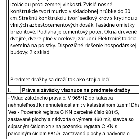
izoláciou proti zemnej vlhkosti. Zvislé nosné
konštrukcie tvorí murivo v skladobnej hrúbke do 30
cm. Strešnú konštrukciu tvorí sedlový krov s krytinou z
vlnitých azbestocementových dosák. Fasádne omietky
brizolitové. Podlaha je cementový poter. Okná drevené
dvojité, dvere plné v oceľovej zárubni. Elektroinštalácia
svetelná na poistky. Dispozičné riešenie hospodárskej
budovy: 2 x sklad
Predmet dražby sa draží tak ako stojí a leží.
I.
Práva a záväzky viaznuce na predmete dražby
- Vklad záložného práva č. V 965/12 do katastra
nehnuteľností k nehnuteľnostiam : v katastrálnom území Dh
Ves - Pozemok registra C KN parcelné číslo 981/5,
zastavané plochy a nádvoria o výmere 460 m2, stavba so
súpisným číslom 212 na pozemku registra C KN s
parcelným číslom 981/5, zastavané plochy a nádvoria o