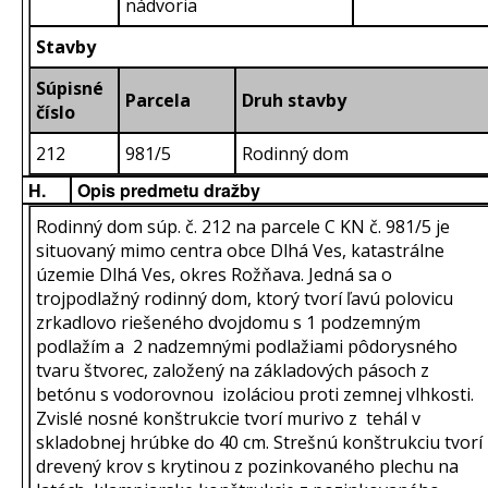
nádvoria
Stavby
Súpisné
Parcela
Druh stavby
číslo
212
981/5
Rodinný dom
H.
Opis predmetu dražby
Rodinný dom súp. č. 212 na parcele C KN č. 981/5 je
situovaný mimo centra obce Dlhá Ves, katastrálne
územie Dlhá Ves, okres Rožňava. Jedná sa o
trojpodlažný rodinný dom, ktorý tvorí ľavú polovicu
zrkadlovo riešeného dvojdomu s 1 podzemným
podlažím a 2 nadzemnými podlažiami pôdorysného
tvaru štvorec, založený na základových pásoch z
betónu s vodorovnou izoláciou proti zemnej vlhkosti.
Zvislé nosné konštrukcie tvorí murivo z tehál v
skladobnej hrúbke do 40 cm. Strešnú konštrukciu tvorí
drevený krov s krytinou z pozinkovaného plechu na