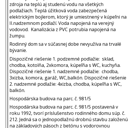
zdroja na teplú aj studenú vodu na všetkých
podlažiach. Teplá úžitková voda zabezpečená
elektrickým bojlerom, ktorý je umiestnený v kúpeľni na
II.nadzemnom podlaží. Voda napojená na verejný
vodovod. Kanalizácia z PVC potrubia napojená na
žumpu.
Rodinný dom sa v súčasnej dobe nevyužíva na trvalé
bývanie.
Dispozičné riešenie 1. podzemné podlažie: sklad,
chodba, kotolňa, 2xkomora, kúpeľňa s WC, kuchyňa.
Dispozičné riešenie 1. nadzemné podlažie: chodba,
3xizba, komora, garáž, WC,balkón. Dispozičné riešenie
2. nadzemné podlažie: 4xizba, chodba, kúpeľňa s WC,
balkón.
Hospodárska budova na parc. č. 981/5
Hospodárska budova na parc. č. 981/5 postavená v
roku 1992, tvorí príslušenstvo rodinného domu súp. č.
212. Jedná sa o jednopodlažnú drobnú stavbu založenú
na základových pásoch z betónu s vodorovnou