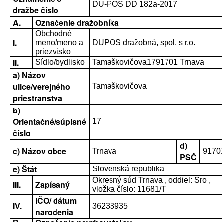
DU-POS DD 182a-2017
dražbe číslo
A.
Označenie dražobníka
Obchodné
I.
meno/meno a
DUPOS dražobná, spol. s r.o.
priezvisko
II.
Sídlo/bydlisko
Tamaškovičova1791701 Trnava
a) Názov
ulice/verejného
Tamaškovičova
priestranstva
b)
Orientačné/súpisné
17
číslo
d)
c) Názov obce
Trnava
9170
PSČ
e) Štát
Slovenská republika
Okresný súd Trnava , oddiel: Sro ,
III.
Zapísaný
vložka číslo: 11681/T
IČO/ dátum
IV.
36233935
narodenia