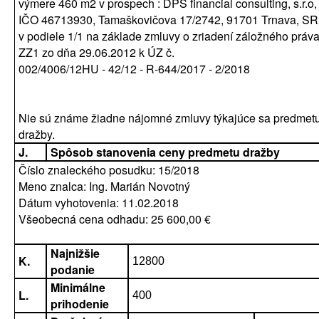
výmere 460 m2 v prospech : DPS financial consulting, s.r.o,
IČO 46713930, Tamaškovičova 17/2742, 91701 Trnava, SR
v podiele 1/1 na základe zmluvy o zriadení záložného práv
ZZ1 zo dňa 29.06.2012 k ÚZ č.
002/4006/12HU - 42/12 - R-644/2017 - 2/2018
Nie sú známe žiadne nájomné zmluvy týkajúce sa predmet
dražby.
J.
Spôsob stanovenia ceny predmetu dražby
Číslo znaleckého posudku: 15/2018
Meno znalca: Ing. Marián Novotný
Dátum vyhotovenia: 11.02.2018
Všeobecná cena odhadu: 25 600,00 €
Najnižšie
K.
12800
podanie
Minimálne
L.
400
prihodenie