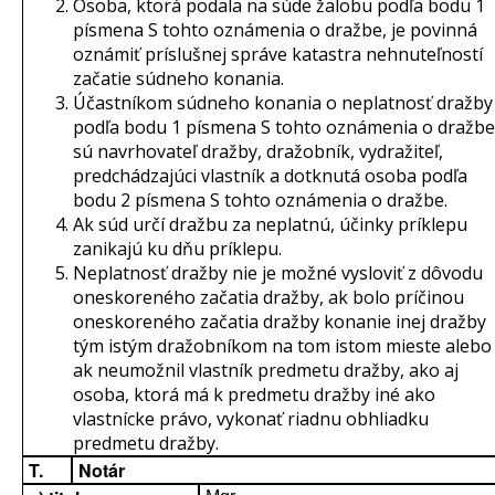
Osoba, ktorá podala na súde žalobu podľa bodu 1
písmena S tohto oznámenia o dražbe, je povinná
oznámiť príslušnej správe katastra nehnuteľností
začatie súdneho konania.
Účastníkom súdneho konania o neplatnosť dražby
podľa bodu 1 písmena S tohto oznámenia o dražbe
sú navrhovateľ dražby, dražobník, vydražiteľ,
predchádzajúci vlastník a dotknutá osoba podľa
bodu 2 písmena S tohto oznámenia o dražbe.
Ak súd určí dražbu za neplatnú, účinky príklepu
zanikajú ku dňu príklepu.
Neplatnosť dražby nie je možné vysloviť z dôvodu
oneskoreného začatia dražby, ak bolo príčinou
oneskoreného začatia dražby konanie inej dražby
tým istým dražobníkom na tom istom mieste alebo
ak neumožnil vlastník predmetu dražby, ako aj
osoba, ktorá má k predmetu dražby iné ako
vlastnícke právo, vykonať riadnu obhliadku
predmetu dražby.
T.
Notár