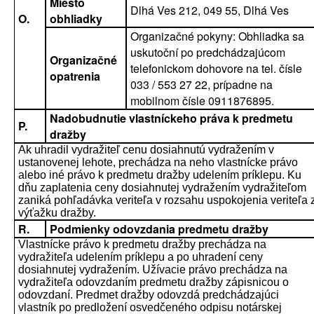
Miesto
Dlhá Ves 212, 049 55, Dlhá Ves
O.
obhliadky
Organizačné pokyny: Obhliadka sa
uskutoční po predchádzajúcom
Organizačné
telefonickom dohovore na tel. čísle
opatrenia
033 / 553 27 22, prípadne na
mobilnom čísle 0911876895.
Nadobudnutie vlastníckeho práva k predmetu
P.
dražby
Ak uhradil vydražiteľ cenu dosiahnutú vydražením v
ustanovenej lehote, prechádza na neho vlastnícke právo
alebo iné právo k predmetu dražby udelením príklepu. Ku
dňu zaplatenia ceny dosiahnutej vydražením vydražiteľom
zaniká pohľadávka veriteľa v rozsahu uspokojenia veriteľa 
výťažku dražby.
R.
Podmienky odovzdania predmetu dražby
Vlastnícke právo k predmetu dražby prechádza na
vydražiteľa udelením príklepu a po uhradení ceny
dosiahnutej vydražením. Užívacie právo prechádza na
vydražiteľa odovzdaním predmetu dražby zápisnicou o
odovzdaní. Predmet dražby odovzdá predchádzajúci
vlastník po predložení osvedčeného odpisu notárskej