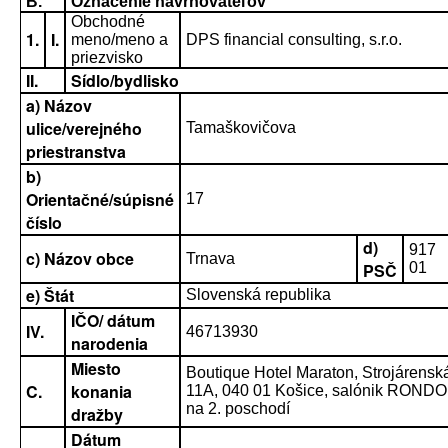
B.
Označenie navrhovateľov
Obchodné
1.
I.
meno/meno a
DPS financial consulting, s.r.o.
priezvisko
II.
Sídlo/bydlisko
a) Názov
ulice/verejného
Tamaškovičova
priestranstva
b)
Orientačné/súpisné
17
číslo
d)
917
c) Názov obce
Trnava
PSČ
01
e) Štát
Slovenská republika
IČO/ dátum
IV.
46713930
narodenia
Miesto
Boutique Hotel Maraton, Strojárensk
C.
konania
11A, 040 01 Košice, salónik RONDO
na 2. poschodí
dražby
Dátum