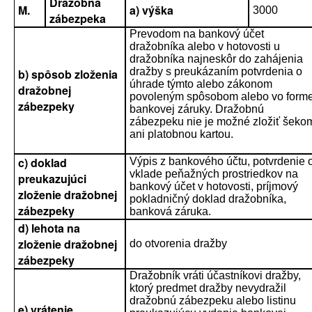
Dražobná
M.
a) výška
3000
zábezpeka
Prevodom na bankový účet
dražobníka alebo v hotovosti u
dražobníka najneskôr do zahájenia
dražby s preukázaním potvrdenia o
b) spôsob zloženia
úhrade týmto alebo zákonom
dražobnej
povoleným spôsobom alebo vo form
zábezpeky
bankovej záruky. Dražobnú
zábezpeku nie je možné zložiť šeko
ani platobnou kartou.
c) doklad
Výpis z bankového účtu, potvrdenie 
vklade peňažných prostriedkov na
preukazujúci
bankový účet v hotovosti, príjmový
zloženie dražobnej
pokladničný doklad dražobníka,
zábezpeky
banková záruka.
d) lehota na
zloženie dražobnej
do otvorenia dražby
zábezpeky
Dražobník vráti účastníkovi dražby,
ktorý predmet dražby nevydražil
dražobnú zábezpeku alebo listinu
e) vrátenie