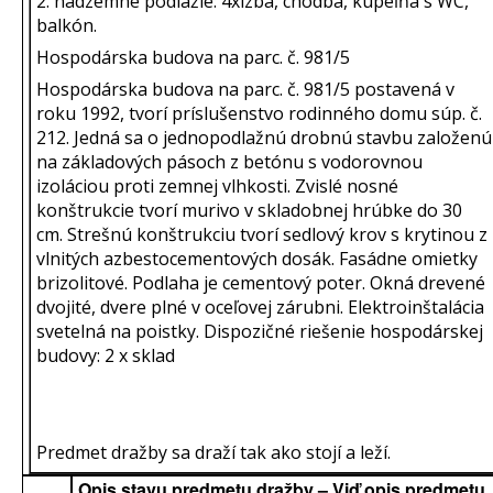
2. nadzemné podlažie: 4xizba, chodba, kúpeľňa s WC,
balkón.
Hospodárska budova na parc. č. 981/5
Hospodárska budova na parc. č. 981/5 postavená v
roku 1992, tvorí príslušenstvo rodinného domu súp. č.
212. Jedná sa o jednopodlažnú drobnú stavbu založenú
na základových pásoch z betónu s vodorovnou
izoláciou proti zemnej vlhkosti. Zvislé nosné
konštrukcie tvorí murivo v skladobnej hrúbke do 30
cm. Strešnú konštrukciu tvorí sedlový krov s krytinou z
vlnitých azbestocementových dosák. Fasádne omietky
brizolitové. Podlaha je cementový poter. Okná drevené
dvojité, dvere plné v oceľovej zárubni. Elektroinštalácia
svetelná na poistky. Dispozičné riešenie hospodárskej
budovy: 2 x sklad
Predmet dražby sa draží tak ako stojí a leží.
Opis stavu predmetu dražby – Viď opis predmetu