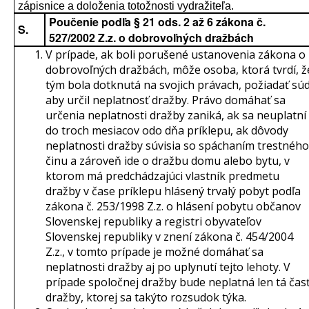
zápisnice a doloženia totožnosti vydražiteľa.
Poučenie podľa § 21 ods. 2 až 6 zákona č.
S.
527/2002 Z.z. o dobrovoľných dražbách
V prípade, ak boli porušené ustanovenia zákona o
dobrovoľných dražbách, môže osoba, ktorá tvrdí, ž
tým bola dotknutá na svojich právach, požiadať súd
aby určil neplatnosť dražby. Právo domáhať sa
určenia neplatnosti dražby zaniká, ak sa neuplatní
do troch mesiacov odo dňa príklepu, ak dôvody
neplatnosti dražby súvisia so spáchaním trestného
činu a zároveň ide o dražbu domu alebo bytu, v
ktorom má predchádzajúci vlastník predmetu
dražby v čase príklepu hlásený trvalý pobyt podľa
zákona č. 253/1998 Z.z. o hlásení pobytu občanov
Slovenskej republiky a registri obyvateľov
Slovenskej republiky v znení zákona č. 454/2004
Z.z., v tomto prípade je možné domáhať sa
neplatnosti dražby aj po uplynutí tejto lehoty. V
prípade spoločnej dražby bude neplatná len tá čas
dražby, ktorej sa takýto rozsudok týka.