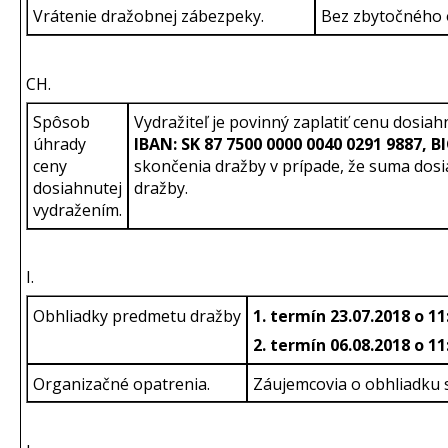
Vrátenie dražobnej zábezpeky.
Bez zbytočného 
CH.
Spôsob
Vydražiteľ je povinný zaplatiť cenu dos
úhrady
IBAN:
SK 87 7500 0000 0040 0291 9887
, B
ceny
skončenia dražby v prípade, že suma dos
dosiahnutej
draž
vydražením.
I.
Obhliadky predmetu dražby
1. termín 23.07.2018 o 11
2. termín 06.08.2018 o 11
Organizačné opatrenia.
Záujemcovia o obhliadku sa