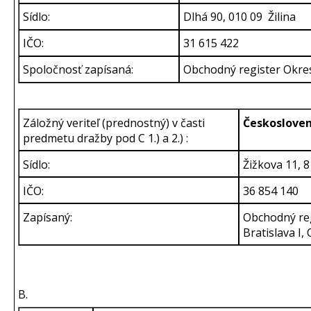
Sídlo:
Dlhá 90, 010 09 Žilina
IČO:
31 615 422
Spoločnosť zapísaná:
Obchodný register Okresn
Záložný veriteľ (prednostný) v časti
Českosloven
predmetu dražby pod C 1.) a 2.) :
Sídlo:
Žižkova 11, 
IČO:
36 854 140
Zapísaný:
Obchodný re
Bratislava I, 
B.