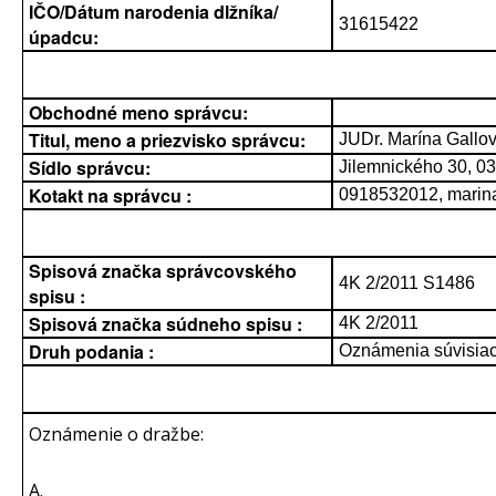
IČO/Dátum narodenia dlžníka/
31615422
úpadcu:
Obchodné meno správcu:
Titul, meno a priezvisko správcu:
JUDr. Marína Gallo
Sídlo správcu:
Jilemnického 30, 0
Kotakt na správcu :
0918532012, marin
Spisová značka správcovského
4K 2/2011 S1486
spisu :
Spisová značka súdneho spisu :
4K 2/2011
Druh podania :
Oznámenia súvisiac
Oznámenie o dražbe:
A.