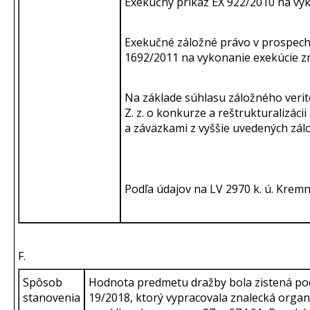
Exekučný príkaz EX 922/2010 na vyk
Exekučné záložné právo v prospech: E
1692/2011 na vykonanie exekúcie zr
Na základe súhlasu záložného verit
Z. z. o konkurze a reštrukturalizá
a záväzkami z vyššie uvedených zál
Podľa údajov na LV 2970 k. ú. Krem
F.
Spôsob
Hodnota predmetu dražby bola zistená po
stanovenia
19/2018, ktorý vypracovala znalecká organiz