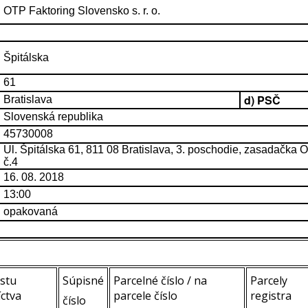
OTP Faktoring Slovensko s. r. o.
Špitálska
61
d) PSČ
Bratislava
Slovenská republika
45730008
Ul. Špitálska 61, 811 08 Bratislava, 3. poschodie, zasadačka 
č.4
16. 08. 2018
13:00
opakovaná
istu
Súpisné
Parcelné číslo / na
Parcely
íctva
parcele číslo
registra
číslo