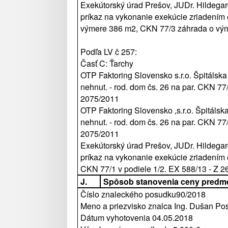
Exekútorský úrad Prešov, JUDr. Hildegar
príkaz na vykonanie exekúcie zriadením
výmere 386 m2, CKN 77/3 záhrada o vým
Podľa LV č 257:
Časť C: Ťarchy
OTP Faktoring Slovensko s.r.o. Špitálska
nehnut. - rod. dom čs. 26 na par. CKN 77
2075/2011
OTP Faktoring Slovensko ,s.r.o. Špitálska
nehnut. - rod. dom čs. 26 na par. CKN 77
2075/2011
Exekútorský úrad Prešov, JUDr. Hildegar
príkaz na vykonanie exekúcie zriadením
CKN 77/1 v podiele 1/2. EX 588/13 - Z 
J.
Spôsob stanovenia ceny predm
Číslo znaleckého posudku90/2018
Meno a priezvisko znalca Ing. Dušan P
Dátum vyhotovenia 04.05.2018