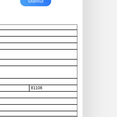
Stiahnuť
81108