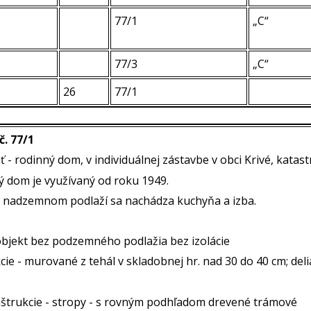
77/1
„C“
77/3
„C“
26
77/1
č. 77/1
 - rodinný dom, v individuálnej zástavbe v obci Krivé, katast
ý dom je využívaný od roku 1949.
 I. nadzemnom podlaží sa nachádza kuchyňa a izba.
 objekt bez podzemného podlažia bez izolácie
cie - murované z tehál v skladobnej hr. nad 30 do 40 cm; deli
štrukcie - stropy - s rovným podhľadom drevené trámové