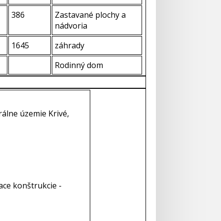
386
Zastavané plochy a
nádvoria
1645
záhrady
Rodinný dom
rálne územie Krivé,
ace konštrukcie -