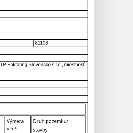
81108
OTP Faktoring Slovensko s.r.o., miestnosť
Výmera
Druh pozemku/
2
v m
stavby