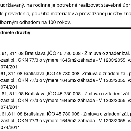
udržiavaný, na rodinne je potrebné realizovať stavebné úpr
de prevedenia, použitia materiálov a prevádzanej údržby zna
dborným odhadom na 100 rokov.
edmete dražby
 61, 811 08 Bratislava ,IČO 45 730 008 - Z mluva o zriadenízál.
-zast.pl., CKN 77/3 o výmere 1645m2-záhrada - V 1203/2055, v
2074/2011
 61, 811 08 Bratislava ,IČO 45 730 008- Zmluva o zriadení zál. 
-zast.pl., CKN 77/3 o výmere 1645m2-záhrada - V 1203/2055, v
2074/2011
 61, 811 08 Bratislava ,IČO 45 730 008 - Zmluva o zriadení zál.
-zast.pl., CKN 77/3 o výmere 1645m2-záhrada - V 1203/2055, v
2074/2011
a 61,811 08 Bratislava, IČO 45 730 008 - Zmluva o zriadení zál. 
-zast.pl., CKN 77/3 o výmere 1645m2-záhrada - V 1203/2055, v
2074/2011