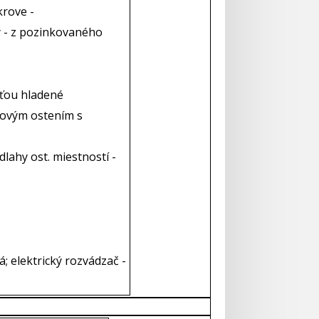
krove -
y - z pozinkovaného
sťou hladené
skovým ostením s
lahy ost. miestností -
á; elektrický rozvádzač -