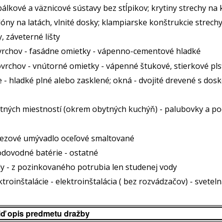
bálkové a väznicové sústavy bez stĺpikov; krytiny strechy na 
ny na latách, vlnité dosky; klampiarske konštrukcie strech
, záveterné lišty
vrchov - fasádne omietky - vápenno-cementové hladké
vrchov - vnútorné omietky - vápenné štukové, stierkové pl
e - hladké plné alebo zasklené; okná - dvojité drevené s do
tných miestností (okrem obytných kuchýň) - palubovky a pod
rezové umývadlo oceľové smaltované
odovodné batérie - ostatné
y - z pozinkovaného potrubia len studenej vody
roinštalácie - elektroinštalácia ( bez rozvádzačov) - sveteln
iď opis predmetu dražby