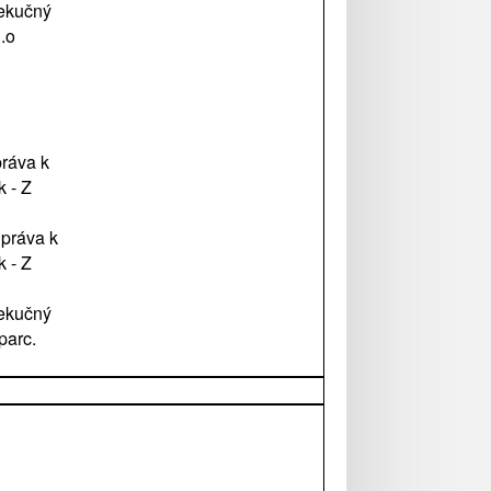
xekučný
.o
práva k
k - Z
 práva k
k - Z
xekučný
parc.