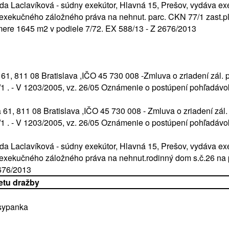
da Laclavíková - súdny exekútor, Hlavná 15, Prešov, vydáva e
 exekučného záložného práva na nehnut. parc. CKN 77/1 zast.pl
ere 1645 m2 v podiele 7/72. EX 588/13 - Z 2676/2013
 61, 811 08 Bratislava ,IČO 45 730 008 -Zmluva o zriadení zál. 
/1 . - V 1203/2005, vz. 26/05 Oznámenie o postúpení pohľadávo
 61, 811 08 Bratislava ,IČO 45 730 008 - Zmluva o zriadení zál.
/1 . - V 1203/2005, vz. 26/05 Oznámenie o postúpení pohľadávo
da Laclavíková - súdny exekútor, Hlavná 15, Prešov, vydáva e
 exekučného záložného práva na nehnut.rodinný dom s.č.26 na 
2676/2013
etu dražby
osypanka