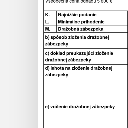
Všeobecná cena odhadu 5 800 €
K.
Najnižšie podanie
L.
Minimálne prihodenie
M.
Dražobná zábezpeka
b) spôsob zloženia dražobnej
zábezpeky
c) doklad preukazujúci zloženie
dražobnej zábezpeky
d) lehota na zloženie dražobnej
zábezpeky
e) vrátenie dražobnej zábezpeky