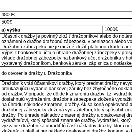
4800€
500€
a) výška
1000€
Účastník dražby je povinný zložiť dražobníkovi alebo do notár
oznámení o dražbe dražobnú zábezpeku v peniazoch alebo vo 
Dražobnú zábezpeku nie je možné zložiť platobnou kartou ani
Výpis z bankového účtu o úhrade dražobnej zábezpeky v prosp
vklade dražobnej zábezpeky na bankový účet dražobníka v hoto
vystavený dražobníkom, banková záruka, zápisnica o notárske
do otvorenia dražby u Dražobníka
Dražobník vráti účastníkovi dražby, ktorý predmet dražby nevy
preukazujúcu vydanie bankovej záruky bez zbytočného odklad
od dražby. V prípade, že dôjde k zmareniu dražby; t.z. vydražit
dosiahnutú vydražením, dražobná zábezpeka zložená vydražiteľ
na úhradu nákladov zmarenej dražby. Ak sa koná opakovaná dr
dražobnej zábezpeky zložená vydražiteľom, ktorý spôsobil zm
dražby. Po úhrade nákladov zmarenej dražby a opakovanej dra
vydražiteľovi, ktorý spôsobil zmarenie dražby. Vydražiteľ, ktor
vyzvanie dražobníka uhradiť tú časť nákladov dražby, ktorú 
zložená; to platí aj pre náklady opakovanej dražby, konanej 