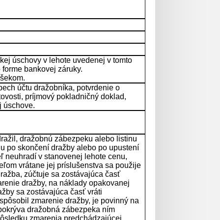
skej úschovy v lehote uvedenej v tomto
forme bankovej záruky.
 šekom.
ech účtu dražobníka, potvrdenie o
vosti, príjmový pokladničný doklad,
j úschove.
dražil, dražobnú zábezpeku alebo listinu
u po skončení dražby alebo po upustení
eľ neuhradí v stanovenej lehote cenu,
om vrátane jej príslušenstva sa použije
ažba, zúčtuje sa zostávajúca časť
arenie dražby, na náklady opakovanej
žby sa zostávajúca časť vráti
ý spôsobil zmarenie dražby, je povinný na
nepokrýva dražobná zábezpeka ním
v dôsledku zmarenia predchádzajúcej