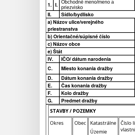
Obchodné meno/meno a
1.
I.
priezvisko
II.
Sídlo/bydlisko
a) Názov ulice/verejného
priestranstva
b) Orientačné/súpisné číslo
c) Názov obce
e) Štát
IV.
IČO/ dátum narodenia
C.
Miesto konania dražby
D.
Dátum konania dražby
E.
Čas konania dražby
F.
Kolo dražby
G.
Predmet dražby
STAVBY / POZEMKY
Okres
Obec
Katastrálne
Číslo l
vlastn
Územie