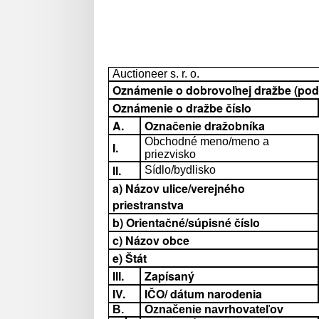
Auctioneer s. r. o.
Oznámenie o dobrovoľnej dražbe (podľa
Oznámenie o dražbe číslo
A.
Označenie dražobníka
Obchodné meno/meno a
I.
priezvisko
II.
Sídlo/bydlisko
a) Názov ulice/verejného
priestranstva
b) Orientačné/súpisné číslo
c) Názov obce
e) Štát
III.
Zapísaný
IV.
IČO/ dátum narodenia
B.
Označenie navrhovateľov