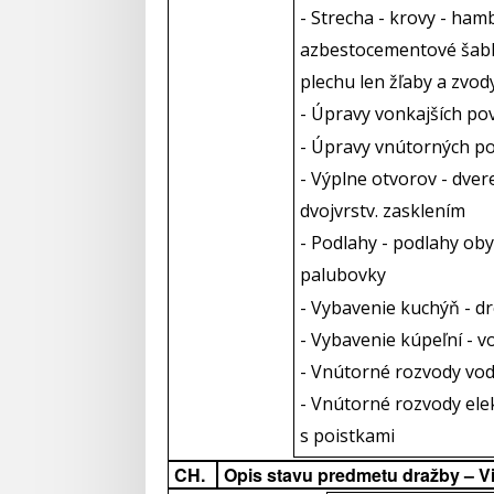
- Strecha - krovy - ham
azbestocementové šabló
plechu len žľaby a zvody
- Úpravy vonkajších po
- Úpravy vnútorných po
- Výplne otvorov - dver
dvojvrstv. zasklením
- Podlahy - podlahy oby
palubovky
- Vybavenie kuchýň - d
- Vybavenie kúpeľní - v
- Vnútorné rozvody vod
- Vnútorné rozvody elekt
s poistkami
CH.
Opis stavu predmetu dražby – V