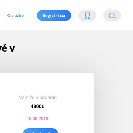
O službe
Registrácia
vé v
Najnižšie podanie
4800€
16.08.2018