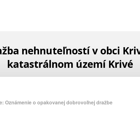
žba nehnuteľností v obci Kri
katastrálnom území Krivé
e: Oznámenie o opakovanej dobrovoľnej dražbe