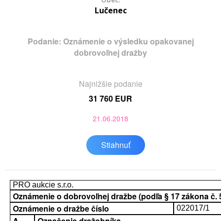
Obec:
Lučenec
Podanie: Oznámenie o výsledku opakovanej
dobrovoľnej dražby
Najnižšie podanie
31 760 EUR
21.06.2018
Stiahnuť
PRO aukcie s.r.o.
Oznámenie o dobrovoľnej dražbe (podľa § 17 zákona č. 52
Oznámenie o dražbe číslo
022017/1
A.
Označenie dražobníka