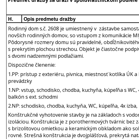
H.
Opis predmetu dražby
Rodinný dom s.č. 2608 je umiestnený v zástavbe samosta
novších rodinných domov, so vstupom z komunikácie Ml
Pôdorysné rozmery domu sú pravidelné, obdĺžnikovitého
s prekrytím plochou strechou. Objekt je čiastočne podpi
s dvomi nadzemnými podlažiami.
Dispozične členenie:
1.PP: prístup z exteriéru, pivnica, miestnosť kotlíka ÚK 
prevádzky
1.NP: vstup, schodisko, chodba, kuchyňa, kúpeľňa s WC, 
balkón s ext. schodmi
2.NP: schodisko, chodba, kuchyňa, WC, kúpeľňa, 4x izba,
Konštrukčné vyhotovenie stavby je na základoch s vod
izoláciou. Konštrukcia je z porothermových tvárnic bez 
s brizolitovou omietkou a keramickým obkladom ako sok
rovné. Strešná konštrukcia je dvojplášťová, prekrytá n