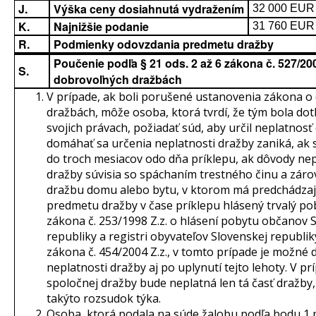
J.
Výška ceny dosiahnutá vydražením
32 000 EUR
K.
Najnižšie podanie
31 760 EUR
R.
Podmienky odovzdania predmetu dražby
Poučenie podľa § 21 ods. 2 až 6 zákona č. 527/200
S.
dobrovoľných dražbách
V prípade, ak boli porušené ustanovenia zákona o
dražbách, môže osoba, ktorá tvrdí, že tým bola do
svojich právach, požiadať súd, aby určil neplatnosť
domáhať sa určenia neplatnosti dražby zaniká, ak 
do troch mesiacov odo dňa príklepu, ak dôvody nep
dražby súvisia so spáchaním trestného činu a záro
dražbu domu alebo bytu, v ktorom má predchádzajú
predmetu dražby v čase príklepu hlásený trvalý po
zákona č. 253/1998 Z.z. o hlásení pobytu občanov 
republiky a registri obyvateľov Slovenskej republik
zákona č. 454/2004 Z.z., v tomto prípade je možné
neplatnosti dražby aj po uplynutí tejto lehoty. V pr
spoločnej dražby bude neplatná len tá časť dražby,
takýto rozsudok týka.
Osoba, ktorá podala na súde žalobu podľa bodu 1