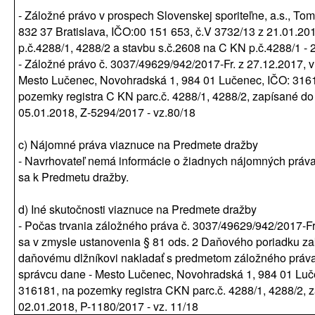
- Záložné právo v prospech Slovenskej sporiteľne, a.s., To
832 37 Bratislava, IČO:00 151 653, č.V 3732/13 z 21.01.20
p.č.4288/1, 4288/2 a stavbu s.č.2608 na C KN p.č.4288/1 - 
- Záložné právo č. 3037/49629/942/2017-Fr. z 27.12.2017, 
Mesto Lučenec, Novohradská 1, 984 01 Lučenec, IČO: 316
pozemky registra C KN parc.č. 4288/1, 4288/2, zapísané d
05.01.2018, Z-5294/2017 - vz.80/18
c) Nájomné práva viaznuce na Predmete dražby
- Navrhovateľ nemá informácie o žiadnych nájomných práva
sa k Predmetu dražby.
d) Iné skutočnosti viaznuce na Predmete dražby
- Počas trvania záložného práva č. 3037/49629/942/2017-Fr
sa v zmysle ustanovenia § 81 ods. 2 Daňového poriadku z
daňovému dlžníkovi nakladať s predmetom záložného práv
správcu dane - Mesto Lučenec, Novohradská 1, 984 01 Luč
316181, na pozemky registra CKN parc.č. 4288/1, 4288/2, 
02.01.2018, P-1180/2017 - vz. 11/18