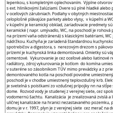
lepenkou, s kompletným oplechovaním. Výplne otvorov
s ext. hliníkovými žalúziami. Dvere sú plné hladké alebo
v oceľových zárubniach. Podlahy v obytných miestnostia
celoplošné plávajúce parkety alebo vlysy, v kúpeľni a WC
v kúpeľni je keramický obklad, zariaďovacie predmety s
keramické ( napr. umývadlo, WC, na poschodí je rohová 
na prízemí vaňa odstránená) s klasickými batériami, WC
nádržkou. Kuchyňa je zariadená štandardnou kuchynsko
spotrebičov a digestora, s nerezovým drezom s pákovou
prízemí je kuchynská linka demontovaná. Omietky sú v
cementové. Vykurovanie je cez oceľové alebo liatinové 
radiátory, zdroj vykurovania je kotlom do komína umie
v suteréne so zásobníkom TÚV mimo prevádzky a z pri
demontovaného kotla na poschodí povodne umiestnený 
poschodí je v chodbe umiestnený teplovzdušný krb. Elekt
je svetelná s poistkami zo vzdušnej prípojky nn na stĺp
dome. Rozvod vody je studenej z verejnej siete, cez spo
vodomernú šachtu. Kanalizácia je zrealizovaná zvislá a 
uličnej kanalizácie na hranici nezastavaného pozemku, p
domu je v r. 1997, plyn je z verejnej siete cez merač na