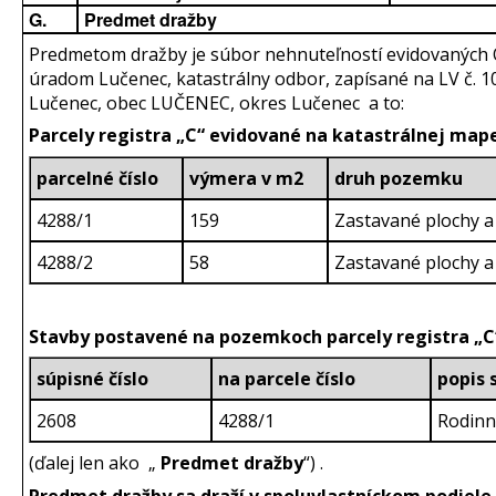
G.
Predmet dražby
Predmetom dražby je súbor nehnuteľností evidovaných
úradom Lučenec, katastrálny odbor, zapísané na LV č. 10
Lučenec, obec LUČENEC, okres Lučenec a to:
Parcely registra „C“ evidované na katastrálnej mape
parcelné číslo
výmera v m2
druh pozemku
4288/1
159
Zastavané plochy a
4288/2
58
Zastavané plochy a
Stavby postavené na pozemkoch parcely registra „C
súpisné číslo
na parcele číslo
popis 
2608
4288/1
Rodin
(ďalej len ako „
Predmet dražby
“) .
Predmet dražby sa draží v spoluvlastníckom podiele 