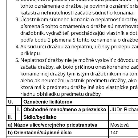
tohto oznámenia o dražbe, je povinná oznámiť prís
katastra nehnuteľností začatie súdneho konania.
Účastníkom súdneho konania o neplatnosť dražby
písmena S tohto oznámenia o dražbe sú navrhovat
dražobník, vydražiteľ, predchádzajúci vlastník a d
podľa bodu 2 písmena S tohto oznámenia o dražbe
Ak súd určí dražbu za neplatnú, účinky príklepu za
príklepu.
Neplatnosť dražby nie je možné vysloviť z dôvod
začatia dražby, ak bolo príčinou oneskoreného zač
konanie inej dražby tým istým dražobníkom na tom
alebo ak neumožnil vlastník predmetu dražby, ako 
ktorá má k predmetu dražby iné ako vlastnícke prá
riadnu obhliadku predmetu dražby.
U.
Označenie licitátorov
I.
Obchodné meno/meno a priezvisko
JUDr. Richa
II.
Sídlo/bydlisko
a) Názov ulice/verejného priestranstva
Mostová
b) Orientačné/súpisné číslo
140