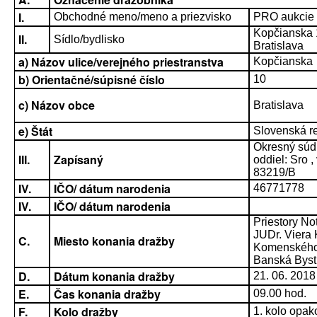
I.
Obchodné meno/meno a priezvisko
PRO aukcie s
Kopčianska
II.
Sídlo/bydlisko
Bratislava
a) Názov ulice/verejného priestranstva
Kopčianska
b) Orientačné/súpisné číslo
10
c) Názov obce
Bratislava
e) Štát
Slovenská r
Okresný súd B
III.
Zapísaný
oddiel: Sro ,
83219/B
IV.
IČO/ dátum narodenia
46771778
IV.
IČO/ dátum narodenia
Priestory No
JUDr. Viera 
C.
Miesto konania dražby
Komenského
Banská Byst
D.
Dátum konania dražby
21. 06. 2018
E.
Čas konania dražby
09.00 hod.
F.
Kolo dražby
1. kolo opak