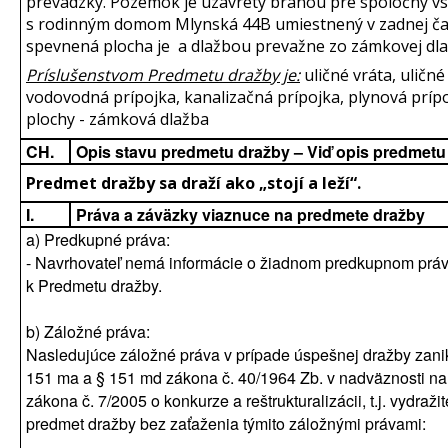
prevádzky. Pozemok je uzavretý bránou pre spoločný v
s rodinným domom Mlynská 44B umiestnený v zadnej ča
spevnená plocha je a dlažbou prevažne zo zámkovej dla
Príslušenstvom Predmetu dražby je:
uličné vráta, uličné
vodovodná prípojka, kanalizačná prípojka, plynová príp
plochy - zámková dlažba
CH.
Opis stavu predmetu dražby – Viď opis predmetu
Predmet dražby sa draží ako „stojí a leží“.
I.
Práva a záväzky viaznuce na predmete dražby
a) Predkupné práva:
- Navrhovateľ nemá informácie o žiadnom predkupnom prá
k Predmetu dražby.
b) Záložné práva:
Nasledujúce záložné práva v prípade úspešnej dražby zani
151 ma a § 151 md zákona č. 40/1964 Zb. v nadväznosti na
zákona č. 7/2005 o konkurze a reštrukturalizácii, t.j. vydraž
predmet dražby bez zaťaženia týmito záložnými právami: