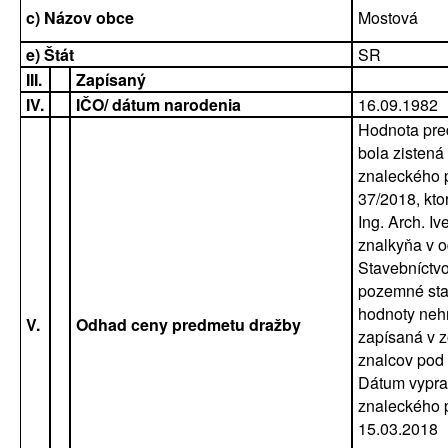
c) Názov obce
Mostová
e) Štát
SR
III.
Zapísaný
IV.
IČO/ dátum narodenia
16.09.1982
Hodnota pre
bola zistená
znaleckého 
37/2018, kto
Ing. Arch. Iv
znalkyňa v 
Stavebníctvo
pozemné sta
hodnoty nehn
V.
Odhad ceny predmetu dražby
zapísaná v 
znalcov pod 
Dátum vypra
znaleckého 
15.03.2018