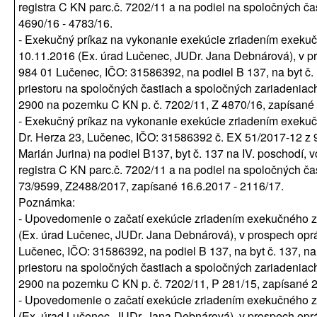
registra C KN parc.č. 7202/11 a na podiel na spoločných ča
4690/16 - 4783/16.
- Exekučný príkaz na vykonanie exekúcie zriadením exekuč
10.11.2016 (Ex. úrad Lučenec, JUDr. Jana Debnárová), v p
984 01 Lučenec, IČO: 31586392, na podiel B 137, na byt č. 
priestoru na spoločných častiach a spoločných zariadeniac
2900 na pozemku C KN p. č. 7202/11, Z 4870/16, zapísané 1
- Exekučný príkaz na vykonanie exekúcie zriadením exeku
Dr. Herza 23, Lučenec, IČO: 31586392 č. EX 51/2017-12 z 
Marián Jurina) na podiel B137, byt č. 137 na IV. poschodí
registra C KN parc.č. 7202/11 a na podiel na spoločných č
73/9599, Z2488/2017, zapísané 16.6.2017 - 2116/17.
Poznámka:
- Upovedomenie o začatí exekúcie zriadením exekučného z
(Ex. úrad Lučenec, JUDr. Jana Debnárová), v prospech opr
Lučenec, IČO: 31586392, na podiel B 137, na byt č. 137, na
priestoru na spoločných častiach a spoločných zariadeniac
2900 na pozemku C KN p. č. 7202/11, P 281/15, zapísané 20
- Upovedomenie o začatí exekúcie zriadením exekučného z
(Ex. úrad Lučenec, JUDr. Jana Debnárová), v prospech opr