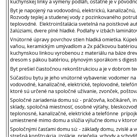
kuchynskej linky a výmeny podláh, ostatné je v pôvodn
Byt je napojený na vodovodnú, elektrickú, kanalizačnú, 
Rozvody teplej a studenej vody z pozinkovaného potru
teplovodné. Elektroinštalácia svetelná na poistkové a
žalúziami, dvere plné hladké. Podlahy v izbách lamináto
Vnútorné úpravy povrchov stien hladká omietka. Kúpe
vaňou, keramickým umývadlom a 2x páčkovou batériou
kuchynskou linkou vyrobenou z materiálu na báze dreva
dresom s pákou batériou, plynovým sporákom s diges
Byt prešiel čiastočnou rekonštrukciou a je v dobrom te
Súčasťou bytu je jeho vnútorné vybavenie: vodomer na
vodovodné, kanalizačné, elektrické, teplovodné, telefó
ktoré sú určené na spoločné užívanie, zvonček, poštov
Spoločné zariadenia domu sú: - práčovňa, kočikáreň, inš
sklady, spoločná miestnosť, osobné výťahy, bleskozvod
teplonosné, kanalizačné, elektrické a telefónne prípojky
umiestnené mimo domu a slúžia výlučne domu v ktorom
Spoločnými časťami domu sú: - základy domu, zvislé a 
strešná konštrukcia, izolácie, priečelia, vchody a schod