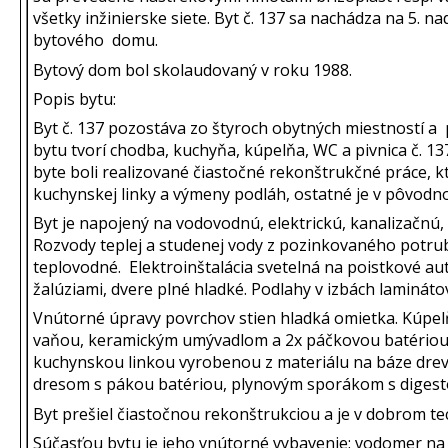
všetky inžinierske siete. Byt č. 137 sa nachádza na 5. n
bytového domu.
Bytový dom bol skolaudovaný v roku 1988.
Popis bytu:
Byt č. 137 pozostáva zo štyroch obytných miestností a 
bytu tvorí chodba, kuchyňa, kúpelňa, WC a pivnica č. 
byte boli realizované čiastočné rekonštrukčné práce, k
kuchynskej linky a výmeny podláh, ostatné je v pôvodn
Byt je napojený na vodovodnú, elektrickú, kanalizačnú, 
Rozvody teplej a studenej vody z pozinkovaného potru
teplovodné. Elektroinštalácia svetelná na poistkové a
žalúziami, dvere plné hladké. Podlahy v izbách lamináto
Vnútorné úpravy povrchov stien hladká omietka. Kúpe
vaňou, keramickým umývadlom a 2x páčkovou batériou
kuchynskou linkou vyrobenou z materiálu na báze dreva
dresom s pákou batériou, plynovým sporákom s diges
Byt prešiel čiastočnou rekonštrukciou a je v dobrom te
Súčasťou bytu je jeho vnútorné vybavenie: vodomer na