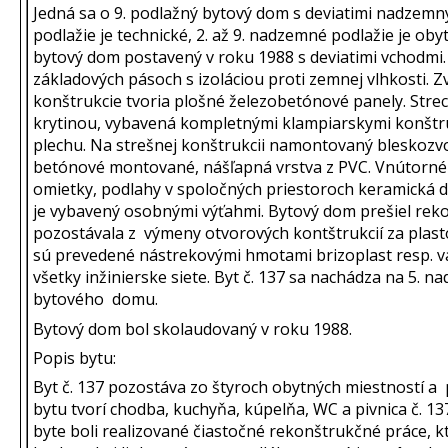
Jedná sa o 9. podlažný bytový dom s deviatimi nadzemn
podlažie je technické, 2. až 9. nadzemné podlažie je ob
bytový dom postavený v roku 1988 s deviatimi vchodmi
základových pásoch s izoláciou proti zemnej vlhkosti. 
konštrukcie tvoria plošné železobetónové panely. Stre
krytinou, vybavená kompletnými klampiarskymi konštr
plechu. Na strešnej konštrukcii namontovaný bleskozvo
betónové montované, nášľapná vrstva z PVC. Vnútorné
omietky, podlahy v spoločných priestoroch keramická 
je vybavený osobnými výťahmi. Bytový dom prešiel reko
pozostávala z výmeny otvorových kontštrukcií za plas
sú prevedené nástrekovými hmotami brizoplast resp. 
všetky inžinierske siete. Byt č. 137 sa nachádza na 5. n
bytového domu.
Bytový dom bol skolaudovaný v roku 1988.
Popis bytu:
Byt č. 137 pozostáva zo štyroch obytných miestností a 
bytu tvorí chodba, kuchyňa, kúpelňa, WC a pivnica č. 
byte boli realizované čiastočné rekonštrukčné práce, k