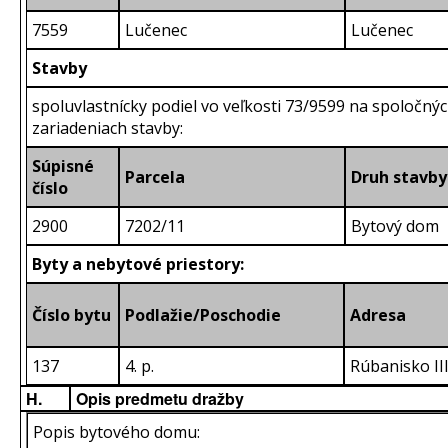
7559
Lučenec
Lučenec
Stavby
spoluvlastnícky podiel vo veľkosti 73/9599 na spoločný
zariadeniach stavby:
Súpisné
Parcela
Druh stavby
číslo
2900
7202/11
Bytový dom
Byty a nebytové priestory:
Číslo bytu
Podlažie/Poschodie
Adresa
137
4. p.
Rúbanisko III
H.
Opis predmetu dražby
Popis bytového domu: