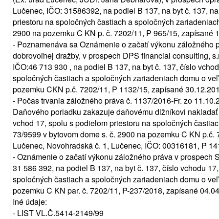
Lučenec, IČO: 31586392, na podiel B 137, na byt č. 137, na
priestoru na spoločných častiach a spoločných zariadeniac
2900 na pozemku C KN p. č. 7202/11, P 965/15, zapísané 11
- Poznamenáva sa Oznámenie o začatí výkonu záložného pr
dobrovoľnej dražby, v prospech DPS financial consulting, s
IČO:46 713 930 , na podiel B 137, na byt č. 137, číslo vcho
spoločných častiach a spoločných zariadeniach domu o veľ
pozemku CKN p.č. 7202/11, P 1132/15, zapísané 30.12.2015
- Počas trvania záložného práva č. 1137/2016-Fr. zo 11.10.
Daňového poriadku zakazuje daňovému dlžníkovi nakladať s
vchod 17, spolu s podielom priestoru na spoločných častia
73/9599 v bytovom dome s. č. 2900 na pozemku C KN p.č. 
Lučenec, Novohradská č. 1, Lučenec, IČO: 00316181, P 141
- Oznámenie o začatí výkonu záložného práva v prospech S
31 586 392, na podiel B 137, na byt č. 137, číslo vchodu 17,
spoločných častiach a spoločných zariadeniach domu o veľ
pozemku C KN par. č. 7202/11, P-237/2018, zapísané 04.04
Iné údaje:
- LIST VL.Č.5414-2149/99