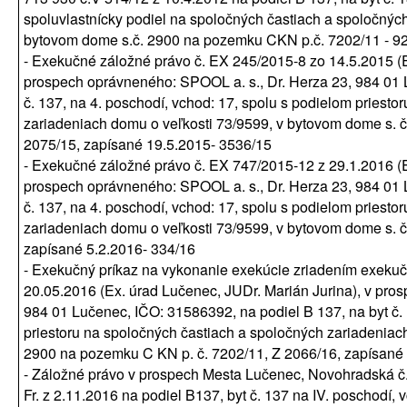
spoluvlastnícky podiel na spoločných častiach a spoločnýc
bytovom dome s.č. 2900 na pozemku CKN p.č. 7202/11 - 92
- Exekučné záložné právo č. EX 245/2015-8 zo 14.5.2015 (
prospech oprávneného: SPOOL a. s., Dr. Herza 23, 984 01 
č. 137, na 4. poschodí, vchod: 17, spolu s podielom priest
zariadeniach domu o veľkosti 73/9599, v bytovom dome s. 
2075/15, zapísané 19.5.2015- 3536/15
- Exekučné záložné právo č. EX 747/2015-12 z 29.1.2016 (E
prospech oprávneného: SPOOL a. s., Dr. Herza 23, 984 01 
č. 137, na 4. poschodí, vchod: 17, spolu s podielom priest
zariadeniach domu o veľkosti 73/9599, v bytovom dome s. 
zapísané 5.2.2016- 334/16
- Exekučný príkaz na vykonanie exekúcie zriadením exeku
20.05.2016 (Ex. úrad Lučenec, JUDr. Marián Jurina), v pro
984 01 Lučenec, IČO: 31586392, na podiel B 137, na byt č. 
priestoru na spoločných častiach a spoločných zariadeniac
2900 na pozemku C KN p. č. 7202/11, Z 2066/16, zapísané 2
- Záložné právo v prospech Mesta Lučenec, Novohradská č.
Fr. z 2.11.2016 na podiel B137, byt č. 137 na IV. poschodí