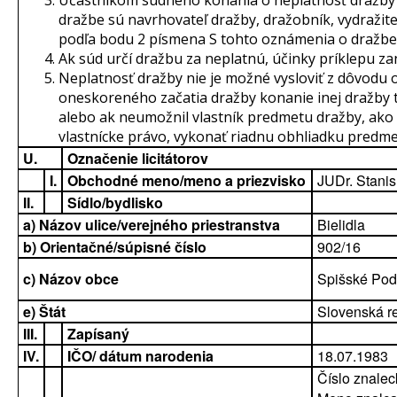
Účastníkom súdneho konania o neplatnosť dražby
dražbe sú navrhovateľ dražby, dražobník, vydražite
podľa bodu 2 písmena S tohto oznámenia o dražbe
Ak súd určí dražbu za neplatnú, účinky príklepu za
Neplatnosť dražby nie je možné vysloviť z dôvodu 
oneskoreného začatia dražby konanie inej dražby
alebo ak neumožnil vlastník predmetu dražby, ako
vlastnícke právo, vykonať riadnu obhliadku predme
U.
Označenie licitátorov
I.
Obchodné meno/meno a priezvisko
JUDr. Stanis
II.
Sídlo/bydlisko
a) Názov ulice/verejného priestranstva
Bielidla
b) Orientačné/súpisné číslo
902/16
c) Názov obce
Spišské Pod
e) Štát
Slovenská r
III.
Zapísaný
IV.
IČO/ dátum narodenia
18.07.1983
Číslo znale