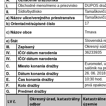
I.
Obchodné meno/meno a priezvisko
DUPOS dražob
II.
Sídlo/bydlisko
Tamaškovič
a) Názov ulice/verejného priestranstva
Tamaškovič
b) Orientačné/súpisné číslo
17
c) Názov obce
Trnava
e) Štát
Slovenská r
III.
Zapísaný
Okresný súd 
IV.
IČO/ dátum narodenia
36233935
IV.
IČO/ dátum narodenia
Euromotel, 
C.
Miesto konania dražby
salónik na p
D.
Dátum konania dražby
26. 06. 2018
E.
Čas konania dražby
10:30 hod.
F.
Kolo dražby
prvá opakov
G.
Predmet dražby
Okresný úrad, katastrálny
Katastrálne
LV č.
odbor
územie