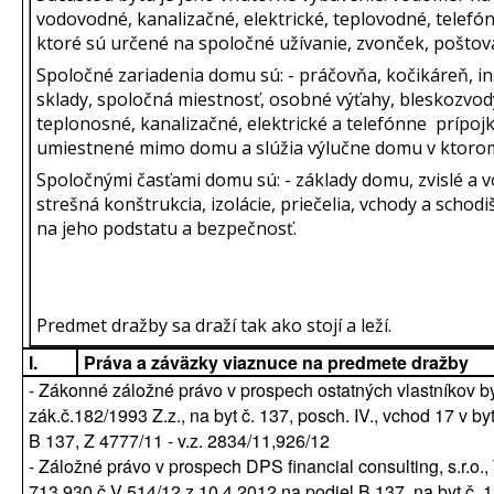
vodovodné, kanalizačné, elektrické, teplovodné, telefó
ktoré sú určené na spoločné užívanie, zvonček, poštov
Spoločné zariadenia domu sú: - práčovňa, kočikáreň, inš
sklady, spoločná miestnosť, osobné výťahy, bleskozvod
teplonosné, kanalizačné, elektrické a telefónne prípojky
umiestnené mimo domu a slúžia výlučne domu v ktorom
Spoločnými časťami domu sú: - základy domu, zvislé a 
strešná konštrukcia, izolácie, priečelia, vchody a schod
na jeho podstatu a bezpečnosť.
Predmet dražby sa draží tak ako stojí a leží.
I.
Práva a záväzky viaznuce na predmete dražby
- Zákonné záložné právo v prospech ostatných vlastníkov b
zák.č.182/1993 Z.z., na byt č. 137, posch. IV., vchod 17 v 
B 137, Z 4777/11 - v.z. 2834/11,926/12
- Záložné právo v prospech DPS financial consulting, s.r.o
713 930 č.V 514/12 z 10.4.2012 na podiel B 137, na byt č. 1