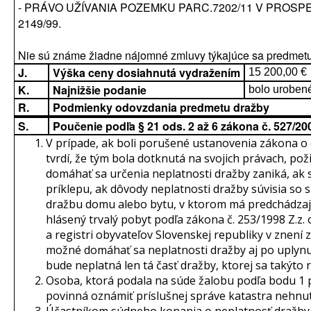
- PRÁVO UŽÍVANIA POZEMKU PARC.7202/11 V PROSP
2149/99.
Nie sú známe žiadne nájomné zmluvy týkajúce sa predmetu
J.
Výška ceny dosiahnutá vydražením
15 200,00 €
K.
Najnižšie podanie
bolo uroben
R.
Podmienky odovzdania predmetu dražby
S.
Poučenie podľa § 21 ods. 2 až 6 zákona č. 527/2
V prípade, ak boli porušené ustanovenia zákona o
tvrdí, že tým bola dotknutá na svojich právach, pož
domáhať sa určenia neplatnosti dražby zaniká, ak 
príklepu, ak dôvody neplatnosti dražby súvisia so 
dražbu domu alebo bytu, v ktorom má predchádzajú
hlásený trvalý pobyt podľa zákona č. 253/1998 Z.z.
a registri obyvateľov Slovenskej republiky v znení z
možné domáhať sa neplatnosti dražby aj po uplynut
bude neplatná len tá časť dražby, ktorej sa takýto 
Osoba, ktorá podala na súde žalobu podľa bodu 1 
povinná oznámiť príslušnej správe katastra nehnut