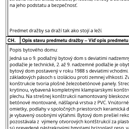
na jeho podstatu a bezpečnosť.
Predmet dražby sa draží tak ako stojí a leží.
CH.
Opis stavu predmetu dražby – Viď opis predmetu
Popis bytového domu:
Jedná sa o 9. podlažný bytový dom s deviatimi nadzemn
podlažie je technické, 2. až 9. nadzemné podlažie je ob
bytový dom postavený v roku 1988 s deviatimi vchodmi
základových pásoch s izoláciou proti zemnej vlhkosti. 
konštrukcie tvoria plošné železobetónové panely. Stre
krytinou, vybavená kompletnými klampiarskymi konštr
plechu. Na strešnej konštrukcii namontovaný bleskozvo
betónové montované, nášľapná vrstva z PVC. Vnútorné
omietky, podlahy v spoločných priestoroch keramická 
je vybavený osobnými výťahmi. Bytový dom prešiel reko
pozostávala z výmeny otvorových kontštrukcií za plas
sú prevedené nástrekovými hmotami brizoplast resp. 