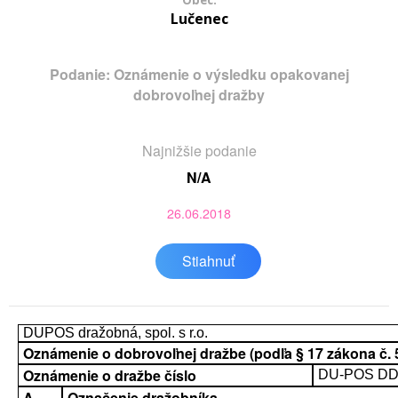
Obec:
Lučenec
Podanie: Oznámenie o výsledku opakovanej
dobrovoľnej dražby
Najnižšie podanie
N/A
26.06.2018
Stiahnuť
DUPOS dražobná, spol. s r.o.
Oznámenie o dobrovoľnej dražbe (podľa § 17 zákona č. 52
Oznámenie o dražbe číslo
DU-POS DD 
A.
Označenie dražobníka