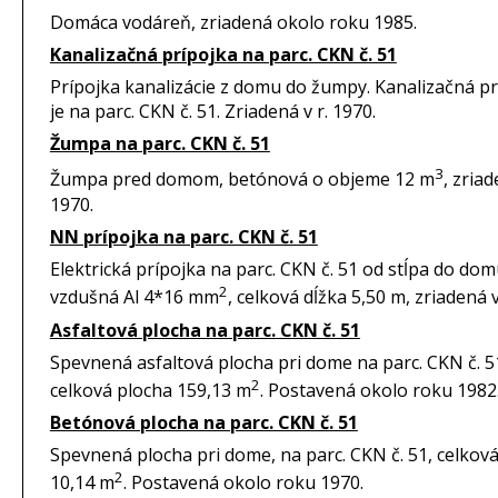
Domáca vodáreň, zriadená okolo roku 1985.
Kanalizačná prípojka na parc. CKN č. 51
Prípojka kanalizácie z domu do žumpy. Kanalizačná pr
je na parc. CKN č. 51. Zriadená v r. 1970.
Žumpa na parc. CKN č. 51
3
Žumpa pred domom, betónová o objeme 12 m
, zriad
1970.
NN prípojka na parc. CKN č. 51
Elektrická prípojka na parc. CKN č. 51 od stĺpa do do
2
vzdušná Al 4*16 mm
, celková dĺžka 5,50 m, zriadená v
Asfaltová plocha na parc. CKN č. 51
Spevnená asfaltová plocha pri dome na parc. CKN č. 5
2
celková plocha 159,13 m
. Postavená okolo roku 1982
Betónová plocha na parc. CKN č. 51
Spevnená plocha pri dome, na parc. CKN č. 51, celkov
2
10,14 m
. Postavená okolo roku 1970.