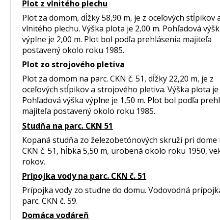
Plot z vlnitého plechu
Plot za domom, dĺžky 58,90 m, je z oceľových stĺpikov 
vlnitého plechu. Výška plota je 2,00 m. Pohľadová výš
výplne je 2,00 m. Plot bol podľa prehlásenia majiteľa
postavený okolo roku 1985.
Plot zo strojového pletiva
Plot za domom na parc. CKN č. 51, dĺžky 22,20 m, je z
oceľových stĺpikov a strojového pletiva. Výška plota je
Pohľadová výška výplne je 1,50 m. Plot bol podľa preh
majiteľa postavený okolo roku 1985.
Studňa na parc. CKN 51
Kopaná studňa zo železobetónových skruží pri dome 
CKN č. 51, hĺbka 5,50 m, urobená okolo roku 1950, ve
rokov.
Prípojka vody na parc. CKN č. 51
Prípojka vody zo studne do domu. Vodovodná prípojka
parc. CKN č. 59.
Domáca vodáreň