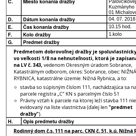
C.
Miesto konania dražby
Palovčíkovej
Kuzmányho 
01 Michalov
D.
Dátum konania dražby
04. 07. 2018
E.
Čas konania dražby
10.15 hod.
F.
Kolo dražby
1.kolo
G.
Predmet dražby
Predmetom dobrovoľnej dražby je spoluvlastnícky
vo veľkosti 1/8 na nehnuteľnosti, ktorá je zapísan
na LV č. 343,
vedenom Okresným úradom Sobrance,
Katastrálnym odborom, okres: Sobrance, obec: NIŽN
RYBNICA, katastrálne územie: Nižná Rybnica, a to:
stavba so súpisným číslom 111, nachádzajúca sa n
parcele registra „C“ KN s parcelným číslo 51
Právny vzťah k parcele na ktorej leží stavba 111 nie
evidovaný na liste vlastníctva (ďalej len
"predmet
dražby"
).
H.
Opis predmetu dražby
Rodinný dom č.s. 111 na parc. CKN č. 51, k.ú. Nižná