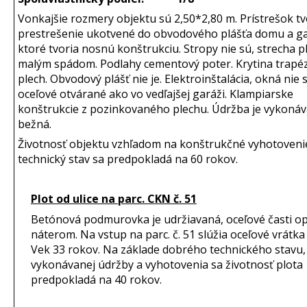
Vonkajšie rozmery objektu sú 2,50*2,80 m. Prístrešok tv
prestrešenie ukotvené do obvodového plášťa domu a ga
ktoré tvoria nosnú konštrukciu. Stropy nie sú, strecha p
malým spádom. Podlahy cementový poter. Krytina trapé
plech. Obvodový plášť nie je. Elektroinštalácia, okná nie 
oceľové otvárané ako vo vedľajšej garáži. Klampiarske
konštrukcie z pozinkovaného plechu. Údržba je vykoná
bežná.
Životnosť objektu vzhľadom na konštrukčné vyhotovenie
technický stav sa predpokladá na 60 rokov.
Plot od ulice na parc. CKN č. 51
Betónová podmurovka je udržiavaná, oceľové časti o
náterom. Na vstup na parc. č. 51 slúžia oceľové vrátka 
Vek 33 rokov. Na základe dobrého technického stavu,
vykonávanej údržby a vyhotovenia sa životnosť plota
predpokladá na 40 rokov.