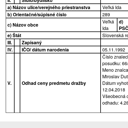
II.
Sídlo/bydlisko
a) Názov ulice/verejného priestranstva
Veľká Ida
b) Orientačné/súpisné číslo
289
Veľká
d)
c) Názov obce
Ida
PS
e) Štát
Slovenská r
III.
Zapísaný
IV.
IČO/ dátum narodenia
05.11.1992
Číslo znale
posudku: 66
Meno znalca:
Miroslav Du
V.
Odhad ceny predmetu dražby
Dátum vyhot
12.04.2018
Všeobecná 
odhadu: 4.2