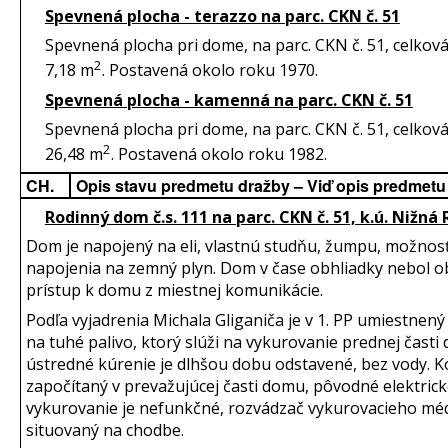
Spevnená plocha - terazzo na parc. CKN č. 51
Spevnená plocha pri dome, na parc. CKN č. 51, celkov
2
7,18 m
. Postavená okolo roku 1970.
Spevnená plocha - kamenná na parc. CKN č. 51
Spevnená plocha pri dome, na parc. CKN č. 51, celkov
2
26,48 m
. Postavená okolo roku 1982.
CH.
Opis stavu predmetu dražby – Viď opis predmetu
Rodinný dom č.s. 111 na parc. CKN č. 51, k.ú. Nižná
Dom je napojený na eli, vlastnú studňu, žumpu, možnos
napojenia na zemný plyn. Dom v čase obhliadky nebol o
prístup k domu z miestnej komunikácie.
Podľa vyjadrenia Michala Gliganiča je v 1. PP umiestnený
na tuhé palivo, ktorý slúži na vykurovanie prednej časti
ústredné kúrenie je dlhšou dobu odstavené, bez vody. Ko
započítaný v prevažujúcej časti domu, pôvodné elektric
vykurovanie je nefunkčné, rozvádzač vykurovacieho méd
situovaný na chodbe.