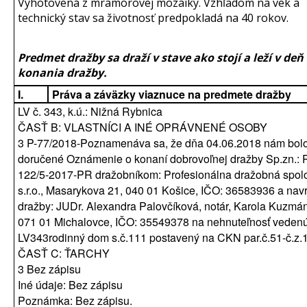
Vyhotovená z mramorovej mozaiky. Vzhľadom na vek a
technický stav sa životnosť predpokladá na 40 rokov.
Predmet dražby sa draží v stave ako stojí a leží v deň
konania dražby.
I.
Práva a záväzky viaznuce na predmete dražby
LV č. 343, k.ú.: Nižná Rybnica
ČASŤ B: VLASTNÍCI A INÉ OPRÁVNENÉ OSOBY
3 P-77/2018-Poznamenáva sa, že dňa 04.06.2018 nám bol
doručené Oznámenie o konaní dobrovoľnej dražby Sp.zn.:
122/5-2017-PR dražobníkom: Profesionálna dražobná spolo
s.r.o., Masarykova 21, 040 01 Košice, IČO: 36583936 a nav
dražby: JUDr. Alexandra Palovčíková, notár, Karola Kuzmá
071 01 Michalovce, IČO: 35549378 na nehnuteľnosť veden
LV343rodinný dom s.č.111 postavený na CKN par.č.51-č.z.
ČASŤ C: ŤARCHY
3 Bez zápisu
Iné údaje: Bez zápisu
Poznámka: Bez zápisu.