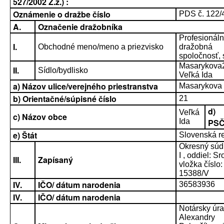
527/2002 Z.z.) :
Oznámenie o dražbe číslo
PDS č. 122/
A.
Označenie dražobníka
Profesionál
I.
Obchodné meno/meno a priezvisko
dražobná
spoločnosť, s
Masarykova
II.
Sídlo/bydlisko
Veľká Ida
a) Názov ulice/verejného priestranstva
Masarykova
b) Orientačné/súpisné číslo
21
d)
Veľká
c) Názov obce
Ida
PS
e) Štát
Slovenská r
Okresný súd
I , oddiel: Sro
III.
Zapísaný
vložka číslo:
15388/V
IV.
IČO/ dátum narodenia
36583936
IV.
IČO/ dátum narodenia
Notársky úr
Alexandry