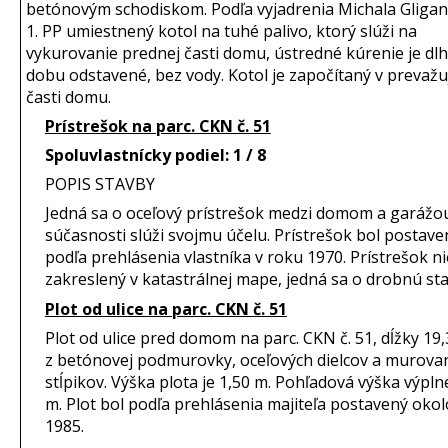
betónovým schodiskom. Podľa vyjadrenia Michala Gligani
1. PP umiestnený kotol na tuhé palivo, ktorý slúži na
vykurovanie prednej časti domu, ústredné kúrenie je dl
dobu odstavené, bez vody. Kotol je započítaný v prevažu
časti domu.
Prístrešok na parc. CKN č. 51
Spoluvlastnícky podiel: 1 / 8
POPIS STAVBY
Jedná sa o oceľový prístrešok medzi domom a garážou
súčasnosti slúži svojmu účelu. Prístrešok bol postave
podľa prehlásenia vlastníka v roku 1970. Prístrešok ni
zakreslený v katastrálnej mape, jedná sa o drobnú st
Plot od ulice na parc. CKN č. 51
Plot od ulice pred domom na parc. CKN č. 51, dĺžky 19,
z betónovej podmurovky, oceľových dielcov a murova
stĺpikov. Výška plota je 1,50 m. Pohľadová výška výplne
m. Plot bol podľa prehlásenia majiteľa postavený oko
1985.