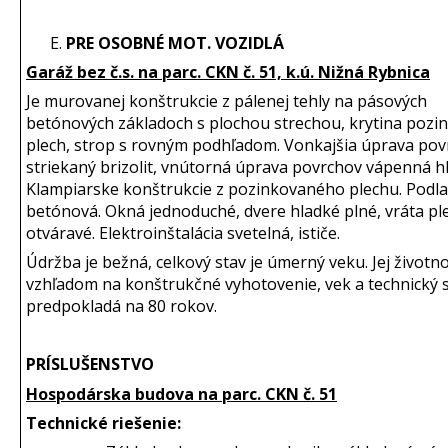
PRE OSOBNÉ MOT. VOZIDLÁ
Garáž bez č.s. na parc. CKN č. 51, k.ú. Nižná Rybnica
Je murovanej konštrukcie z pálenej tehly na pásových
betónových základoch s plochou strechou, krytina pozi
plech, strop s rovným podhľadom. Vonkajšia úprava po
striekaný brizolit, vnútorná úprava povrchov vápenná h
Klampiarske konštrukcie z pozinkovaného plechu. Podl
betónová. Okná jednoduché, dvere hladké plné, vráta p
otváravé. Elektroinštalácia svetelná, ističe.
Údržba je bežná, celkový stav je úmerný veku. Jej životn
vzhľadom na konštrukčné vyhotovenie, vek a technický s
predpokladá na 80 rokov.
PRÍSLUŠENSTVO
Hospodárska budova na parc. CKN č. 51
Technické riešenie: