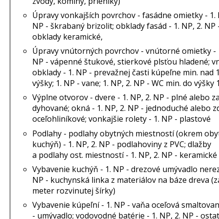
zvody, komíny, prieniky)
Úpravy vonkajších povrchov - fasádne omietky - 1. 
NP - škrabaný brizolit; obklady fasád - 1. NP, 2. NP 
obklady keramické,
Úpravy vnútorných povrchov - vnútorné omietky - 1
NP - vápenné štukové, stierkové plsťou hladené; 
obklady - 1. NP - prevažnej časti kúpeľne min. nad 
výšky; 1. NP - vane; 1. NP, 2. NP - WC min. do výšky 
Výplne otvorov - dvere - 1. NP, 2. NP - plné alebo z
dyhované; okná - 1. NP, 2. NP - jednoduché alebo 
oceľohliníkové; vonkajšie rolety - 1. NP - plastové
Podlahy - podlahy obytných miestností (okrem oby
kuchýň) - 1. NP, 2. NP - podlahoviny z PVC; dlažby
a podlahy ost. miestností - 1. NP, 2. NP - keramické
Vybavenie kuchýň - 1. NP - drezové umývadlo nerez
NP - kuchynská linka z materiálov na báze dreva (
meter rozvinutej šírky)
Vybavenie kúpeľní - 1. NP - vaňa oceľová smaltovan
- umývadlo; vodovodné batérie - 1. NP, 2. NP - osta