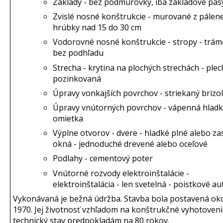
Základy - bez podmurovky, iba základové pás
Zvislé nosné konštrukcie - murované z pálene
hrúbky nad 15 do 30 cm
Vodorovné nosné konštrukcie - stropy - trá
bez podhľadu
Strecha - krytina na plochých strechách - ple
pozinkovaná
Úpravy vonkajších povrchov - striekaný brizol
Úpravy vnútorných povrchov - vápenná hlad
omietka
Výplne otvorov - dvere - hladké plné alebo za
okná - jednoduché drevené alebo oceľové
Podlahy - cementový poter
Vnútorné rozvody elektroinštalácie -
elektroinštalácia - len svetelná - poistkové a
Vykonávaná je bežná údržba. Stavba bola postavená oko
1970. Jej životnosť vzhľadom na konštrukčné vyhotoveni
technický stav predpokladám na 80 rokov.