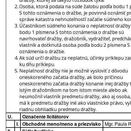
dražby, ktorej sa takýto rozsudok týka.
Osoba, ktorá podala na súde žalobu podľa bodu 1
S tohto oznámenia o dražbe, je povinná oznámiť pr
správe katastra nehnuteľností začatie súdneho ko
Účastníkom súdneho konania o neplatnosť dražby
bodu 1 písmena S tohto oznámenia o dražbe sú
navrhovateľ dražby, dražobník, vydražiteľ, predchá
vlastník a dotknutá osoba podľa bodu 2 písmena S
oznámenia o dražbe.
Ak súd určí dražbu za neplatnú, účinky príklepu za
ku dňu príklepu.
Neplatnosť dražby nie je možné vysloviť z dôvodu
oneskoreného začatia dražby, ak bolo príčinou
oneskoreného začatia dražby konanie inej dražby
istým dražobníkom na tom istom mieste alebo ak
neumožnil vlastník predmetu dražby, ako aj osoba,
má k predmetu dražby iné ako vlastnícke právo, v
riadnu obhliadku predmetu dražby.
U.
Označenie licitátorov
I.
Obchodné meno/meno a priezvisko
Mgr. Paula 