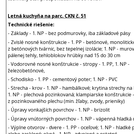
Letná kuchyňa na parc. CKN č. 51
Technické riešenie:
- Základy - 1. NP - bez podmurovky, iba základové pásy
- Zvislé nosné konštrukcie - 1. PP - betónové, monolitic
z betónových tvárnic, bez tepelnej izolácie; 1. NP - muro
pálenej tehly, tehloblokov hrúbky nad 15 do 30 cm
- Vodorovné nosné konštrukcie - stropy - 1. PP, 1. NP -
železobetónové,
- Schodisko - 1. PP - cementový poter; 1. NP - PVC
- Strecha - krov - 1. NP - hambálkové; krytina strechy na
1. NP - plechová pozinkovaná; klampiarske konštrukcie -
z pozinkovaného plechu (min. žľaby, zvody, prieniky)
- Úpravy vonkajších povrchov - 1. NP - brizolit
- Úpravy vnútorných povrchov - 1. NP - vápenná hladká
- Výplne otvorov - dvere - 1. PP - oceľové; 1. NP - hladké 
alebo zasklené; okná - 1. NP - zdvojené a ostatné