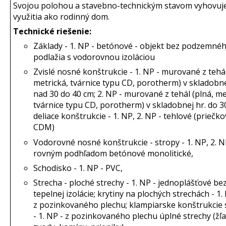
Svojou polohou a stavebno-technickým stavom vyhovuj
využitia ako rodinný dom.
Technické riešenie:
Základy - 1. NP - betónové - objekt bez podzemné
podlažia s vodorovnou izoláciou
Zvislé nosné konštrukcie - 1. NP - murované z tehál
metrická, tvárnice typu CD, porotherm) v skladobne
nad 30 do 40 cm; 2. NP - murované z tehál (plná, me
tvárnice typu CD, porotherm) v skladobnej hr. do 3
deliace konštrukcie - 1. NP, 2. NP - tehlové (priečko
CDM)
Vodorovné nosné konštrukcie - stropy - 1. NP, 2. N
rovným podhľadom betónové monolitické,
Schodisko - 1. NP - PVC,
Strecha - ploché strechy - 1. NP - jednoplášťové be
tepelnej izolácie; krytiny na plochých strechách - 1.
z pozinkovaného plechu; klampiarske konštrukcie 
- 1. NP - z pozinkovaného plechu úplné strechy (žľa