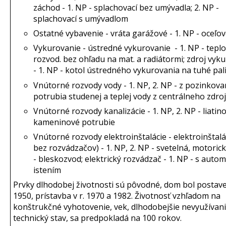
záchod - 1. NP - splachovací bez umývadla; 2. NP -
splachovací s umývadlom
Ostatné vybavenie - vráta garážové - 1. NP - oceľo
Vykurovanie - ústredné vykurovanie - 1. NP - teplo
rozvod. bez ohľadu na mat. a radiátormi; zdroj vyk
- 1. NP - kotol ústredného vykurovania na tuhé pal
Vnútorné rozvody vody - 1. NP, 2. NP - z pozinkov
potrubia studenej a teplej vody z centrálneho zdro
Vnútorné rozvody kanalizácie - 1. NP, 2. NP - liatin
kameninové potrubie
Vnútorné rozvody elektroinštalácie - elektroinštalác
bez rozvádzačov) - 1. NP, 2. NP - svetelná, motorick
- bleskozvod; elektrický rozvádzač - 1. NP - s auto
istením
Prvky dlhodobej životnosti sú pôvodné, dom bol postaven
1950, prístavba v r. 1970 a 1982. Životnosť vzhľadom na
konštrukčné vyhotovenie, vek, dlhodobejšie nevyužívani
technický stav, sa predpokladá na 100 rokov.