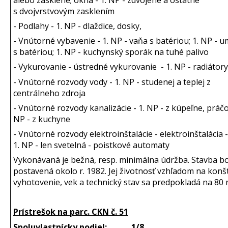
s dvojvrstvovým zasklením
- Podlahy - 1. NP - dlaždice, dosky,
- Vnútorné vybavenie - 1. NP - vaňa s batériou; 1. NP - 
s batériou; 1. NP - kuchynský sporák na tuhé palivo
- Vykurovanie - ústredné vykurovanie - 1. NP - radiátory
- Vnútorné rozvody vody - 1. NP - studenej a teplej z
centrálneho zdroja
- Vnútorné rozvody kanalizácie - 1. NP - z kúpeľne, práčo
NP - z kuchyne
- Vnútorné rozvody elektroinštalácie - elektroinštalácia -
1. NP - len svetelná - poistkové automaty
Vykonávaná je bežná, resp. minimálna údržba. Stavba b
postavená okolo r. 1982. Jej životnosť vzhľadom na kon
vyhotovenie, vek a technický stav sa predpokladá na 80 
Prístrešok na parc. CKN č. 51
Spoluvlastnícky podiel: 1/8