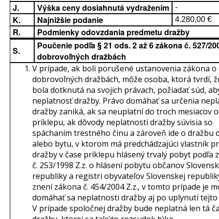
J.
Výška ceny dosiahnutá vydražením
-
K.
Najnižšie podanie
4.280,00 €
R.
Podmienky odovzdania predmetu dražby
Poučenie podľa § 21 ods. 2 až 6 zákona č. 527/200
S.
dobrovoľných dražbách
V prípade, ak boli porušené ustanovenia zákona o
dobrovoľných dražbách, môže osoba, ktorá tvrdí, ž
bola dotknutá na svojich právach, požiadať súd, aby
neplatnosť dražby. Právo domáhať sa určenia nepl
dražby zaniká, ak sa neuplatní do troch mesiacov 
príklepu, ak dôvody neplatnosti dražby súvisia so
spáchaním trestného činu a zároveň ide o dražbu
alebo bytu, v ktorom má predchádzajúci vlastník 
dražby v čase príklepu hlásený trvalý pobyt podľa
č. 253/1998 Z.z. o hlásení pobytu občanov Slovensk
republiky a registri obyvateľov Slovenskej republik
znení zákona č. 454/2004 Z.z., v tomto prípade je 
domáhať sa neplatnosti dražby aj po uplynutí tejto 
V prípade spoločnej dražby bude neplatná len tá č