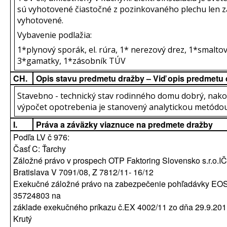
sú vyhotovené čiastočné z pozinkovaného plechu len zá
vyhotovené.
Vybavenie podlažia:
1*plynový sporák, el. rúra, 1* nerezový drez, 1*smalt
3*gamatky, 1*zásobník TÚV
CH.
Opis stavu predmetu dražby – Viď opis predmetu
Stavebno - technický stav rodinného domu dobrý, nako
výpočet opotrebenia je stanovený analytickou metódou
I.
Práva a záväzky viaznuce na predmete dražby
Podľa LV č 976:
Časť C: Ťarchy
Záložné právo v prospech OTP Faktoring Slovensko s.r.o.I
Bratislava V 7091/08, Z 7812/11- 16/12
Exekučné záložné právo na zabezpečenie pohľadávky EOS K
35724803 na
základe exekučného príkazu č.EX 4002/11 zo dňa 29.9.2011
Krutý