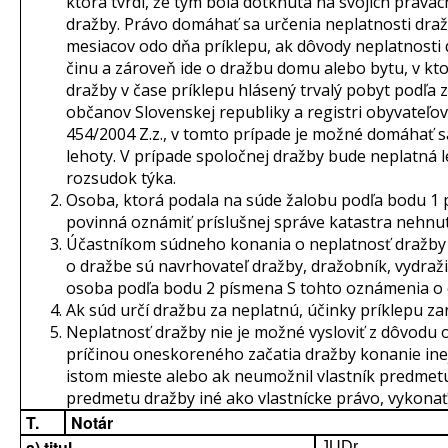
ktorá tvrdí, že tým bola dotknutá na svojich právac
dražby. Právo domáhať sa určenia neplatnosti draž
mesiacov odo dňa príklepu, ak dôvody neplatnosti
činu a zároveň ide o dražbu domu alebo bytu, v k
dražby v čase príklepu hlásený trvalý pobyt podľa 
občanov Slovenskej republiky a registri obyvateľov
454/2004 Z.z., v tomto prípade je možné domáhať sa
lehoty. V prípade spoločnej dražby bude neplatná le
rozsudok týka.
Osoba, ktorá podala na súde žalobu podľa bodu 1 
povinná oznámiť príslušnej správe katastra nehnut
Účastníkom súdneho konania o neplatnosť dražby
o dražbe sú navrhovateľ dražby, dražobník, vydraži
osoba podľa bodu 2 písmena S tohto oznámenia o 
Ak súd určí dražbu za neplatnú, účinky príklepu za
Neplatnosť dražby nie je možné vysloviť z dôvodu 
príčinou oneskoreného začatia dražby konanie in
istom mieste alebo ak neumožnil vlastník predmetu
predmetu dražby iné ako vlastnícke právo, vykona
T.
Notár
a) titul
JUDr.