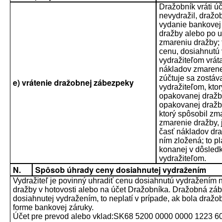
Dražobník vráti ú
nevydražil, dražo
vydanie bankovej
dražby alebo po u
zmareniu dražby; t
cenu, dosiahnutú
vydražiteľom vrát
nákladov zmarene
zúčtuje sa zostá
e) vrátenie dražobnej zábezpeky
vydražiteľom, kto
opakovanej dražb
opakovanej dražby
ktorý spôsobil zma
zmarenie dražby, 
časť nákladov dr
ním zložená; to pl
konanej v dôsled
vydražiteľom.
N.
Spôsob úhrady ceny dosiahnutej vydražením
Vydražiteľ je povinný uhradiť cenu dosiahnutú vydražením 
dražby v hotovosti alebo na účet Dražobníka. Dražobná záb
dosiahnutej vydražením, to neplatí v prípade, ak bola dra
forme bankovej záruky.
Účet pre prevod alebo vklad:SK68 5200 0000 0000 1223 6