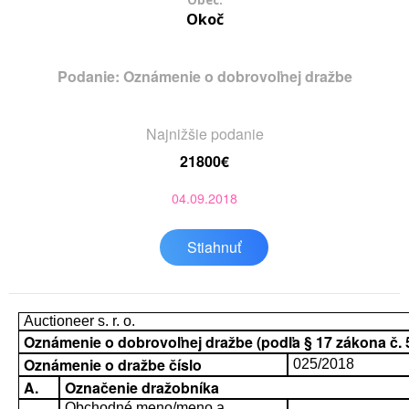
Obec:
Okoč
Podanie: Oznámenie o dobrovoľnej dražbe
Najnižšie podanie
21800€
04.09.2018
Stiahnuť
Auctioneer s. r. o.
Oznámenie o dobrovoľnej dražbe (podľa § 17 zákona č. 52
Oznámenie o dražbe číslo
025/2018
A.
Označenie dražobníka
Obchodné meno/meno a