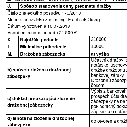
J.
Spôsob stanovenia ceny predmetu dražby
Číslo znaleckého posudku 173/2018
Meno a priezvisko znalca Ing. František Orság
Dátum vyhotovenia 16.07.2018
Všeobecná cena odhadu 21 800 €
K.
Najnižšie podanie
21800€
L.
Minimálne prihodenie
1000€
M.
Dražobná zábezpeka
a) výška
Účastník dražby j
notárskej úschovy
b) spôsob zloženia dražobnej
dražbe dražobnú 
zábezpeky
bankovej záruky.
Dražobnú zábezpek
šekom.
Výpis z bankovéh
prospech účtu dra
c) doklad preukazujúci zloženie
zábezpeky na bank
dražobnej zábezpeky
pokladničný dokl
zápisnica o notár
d) lehota na zloženie dražobnej
do otvorenia draž
zábezpeky