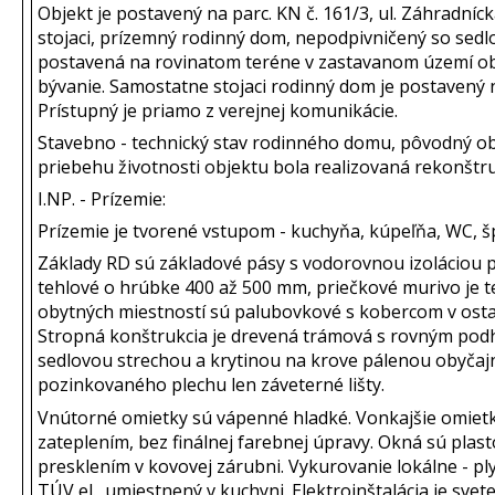
Objekt je postavený na parc. KN č. 161/3, ul. Záhradníck
stojaci, prízemný rodinný dom, nepodpivničený so sedl
postavená na rovinatom teréne v zastavanom území ob
bývanie. Samostatne stojaci rodinný dom je postavený n
Prístupný je priamo z verejnej komunikácie.
Stavebno - technický stav rodinného domu, pôvodný obj
priebehu životnosti objektu bola realizovaná rekonštru
I.NP. - Prízemie:
Prízemie je tvorené vstupom - kuchyňa, kúpeľňa, WC, šp
Základy RD sú základové pásy s vodorovnou izoláciou p
tehlové o hrúbke 400 až 500 mm, priečkové murivo je t
obytných miestností sú palubovkové s kobercom v osta
Stropná konštrukcia je drevená trámová s rovným podh
sedlovou strechou a krytinou na krove pálenou obyčaj
pozinkovaného plechu len záveterné lišty.
Vnútorné omietky sú vápenné hladké. Vonkajšie omietky
zateplením, bez finálnej farebnej úpravy. Okná sú plas
presklením v kovovej zárubni. Vykurovanie lokálne - p
TÚV el., umiestnený v kuchyni. Elektroinštalácia je sve