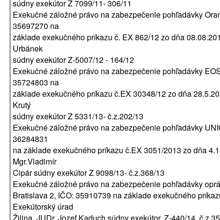
súdny exekútor Z 7099/11- 306/11
Exekučné záložné právo na zabezpečenie pohľadávky Orang
35697270 na
základe exekučného príkazu č. EX 862/12 zo dňa 08.08.201
Urbánek
súdny exekútor Z-5007/12 - 164/12
Exekučné záložné právo na zabezpečenie pohľadávky EOS K
35724803 na
základe exekučného príkazu č.EX 30348/12 zo dňa 28.5.201
Krutý
súdny exekútor Z 5331/13- č.z.202/13
Exekučné záložné právo na zabezpečenie pohľadávky UNION
36284831
na základe exekučného príkazu č.EX 3051/2013 zo dňa 4.1
Mgr.Vladimír
Cipár súdny exekútor Z 9098/13- č.z.368/13
Exekučné záložné právo na zabezpečenie pohľadávky oprávn.
Bratislava 2, IČO: 35910739 na základe exekučného príkaz
Exekútorský úrad
Žilina, JUDr. Jozef Kaduch súdny exekútor, Z-440/14, č.z.3