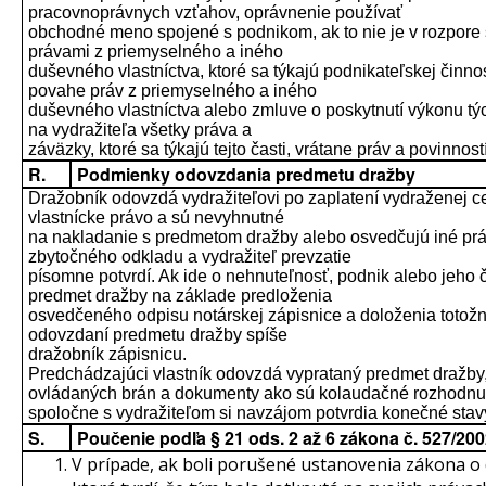
pracovnoprávnych vzťahov, oprávnenie používať
obchodné meno spojené s podnikom, ak to nie je v rozpore 
právami z priemyselného a iného
duševného vlastníctva, ktoré sa týkajú podnikateľskej činn
povahe práv z priemyselného a iného
duševného vlastníctva alebo zmluve o poskytnutí výkonu týc
na vydražiteľa všetky práva a
záväzky, ktoré sa týkajú tejto časti, vrátane práv a povinno
R.
Podmienky odovzdania predmetu dražby
Dražobník odovzdá vydražiteľovi po zaplatení vydraženej ce
vlastnícke právo a sú nevyhnutné
na nakladanie s predmetom dražby alebo osvedčujú iné prá
zbytočného odkladu a vydražiteľ prevzatie
písomne potvrdí. Ak ide o nehnuteľnosť, podnik alebo jeho 
predmet dražby na základe predloženia
osvedčeného odpisu notárskej zápisnice a doloženia totožn
odovzdaní predmetu dražby spíše
dražobník zápisnicu.
Predchádzajúci vlastník odovzdá vyprataný predmet dražby, 
ovládaných brán a dokumenty ako sú kolaudačné rozhodnut
spoločne s vydražiteľom si navzájom potvrdia konečné sta
S.
Poučenie podľa § 21 ods. 2 až 6 zákona č. 527/20
V prípade, ak boli porušené ustanovenia zákona 