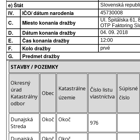
e) Štát
Slovenská republ
IV.
IČO/ dátum narodenia
45730008
Ul. Špitálska 61,
C.
Miesto konania dražby
OTP Faktoring Slo
D.
Dátum konania dražby
04. 09. 2018
E.
Čas konania dražby
12:00
F.
Kolo dražby
prvé
G.
Predmet dražby
STAVBY / POZEMKY
Okresný
Katastrálne
Súpisné
úrad
Číslo listu
Obec
Katastrálny
vlastníctva
územie
číslo
odbor
Dunajská
Okoč
Okoč
976
Streda
Dunajská
Okoč
Okoč