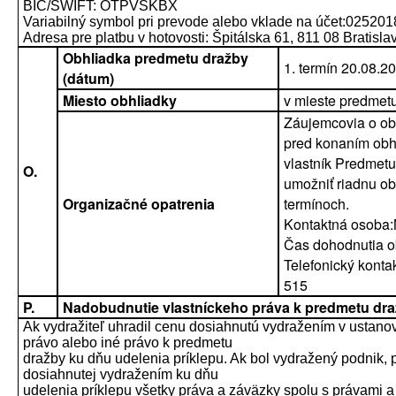
BIC/SWIFT: OTPVSKBX
Variabilný symbol pri prevode alebo vklade na účet:025201
Adresa pre platbu v hotovosti: Špitálska 61, 811 08 Bratisla
Obhliadka predmetu dražby
1. termín 20.08.2
(dátum)
Miesto obhliadky
v mieste predmet
Záujemcovia o ob
pred konaním obhl
vlastník Predmetu
O.
umožniť riadnu o
Organizačné opatrenia
termínoch.
Kontaktná osoba:
Čas dohodnutia ob
Telefonický konta
515
P.
Nadobudnutie vlastníckeho práva k predmetu dr
Ak vydražiteľ uhradil cenu dosiahnutú vydražením v ustano
právo alebo iné právo k predmetu
dražby ku dňu udelenia príklepu. Ak bol vydražený podnik,
dosiahnutej vydražením ku dňu
udelenia príklepu všetky práva a záväzky spolu s právami a