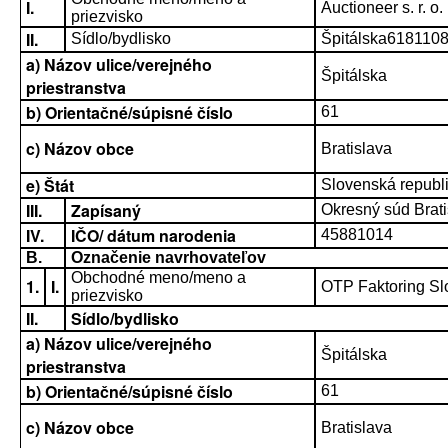
I.
Auctioneer s. r. o.
priezvisko
II.
Sídlo/bydlisko
Špitálska6181108
a) Názov ulice/verejného
Špitálska
priestranstva
b) Orientačné/súpisné číslo
61
c) Názov obce
Bratislava
e) Štát
Slovenská republ
III.
Zapísaný
Okresný súd Bratis
IV.
IČO/ dátum narodenia
45881014
B.
Označenie navrhovateľov
Obchodné meno/meno a
1.
I.
OTP Faktoring Slo
priezvisko
II.
Sídlo/bydlisko
a) Názov ulice/verejného
Špitálska
priestranstva
b) Orientačné/súpisné číslo
61
c) Názov obce
Bratislava