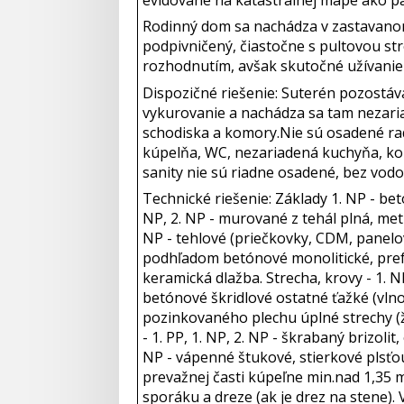
evidované na katastrálnej mape ako par
Rodinný dom sa nachádza v zastavanom
podpivničený, čiastočne s pultovou s
rozhodnutím, avšak skutočné užívanie 
Dispozičné riešenie: Suterén pozostáva
vykurovanie a nachádza sa tam nezaria
schodiska a komory.Nie sú osadené radi
kúpelňa, WC, nezariadená kuchyňa, ko
sanity nie sú riadne osadené, bez vod
Technické riešenie: Základy 1. NP - be
NP, 2. NP - murované z tehál plná, metr
NP - tehlové (priečkovky, CDM, panelo
podhľadom betónové monolitické, prefab
keramická dlažba. Strecha, krovy - 1. N
betónové škridlové ostatné ťažké (vlno
pozinkovaného plechu úplné strechy (ž
- 1. PP, 1. NP, 2. NP - škrabaný brizol
NP - vápenné štukové, stierkové plsťou 
prevažnej časti kúpeľne min.nad 1,35 m v
sporáku a dreze (ak je drez na stene). V