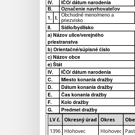
IV.
IČO/ dátum narodenia
B.
Označenie navrhovateľov
Obchodné meno/meno a
1.
I.
priezvisko
II.
Sídlo/bydlisko
a) Názov ulice/verejného
priestranstva
b) Orientačné/súpisné číslo
c) Názov obce
e) Štát
IV.
IČO/ dátum narodenia
C.
Miesto konania dražby
D.
Dátum konania dražby
E.
Čas konania dražby
F.
Kolo dražby
G.
Predmet dražby
LV č.
Okresný úrad
Okres
Obe
1396
Hlohovec
Hlohovec
Pas