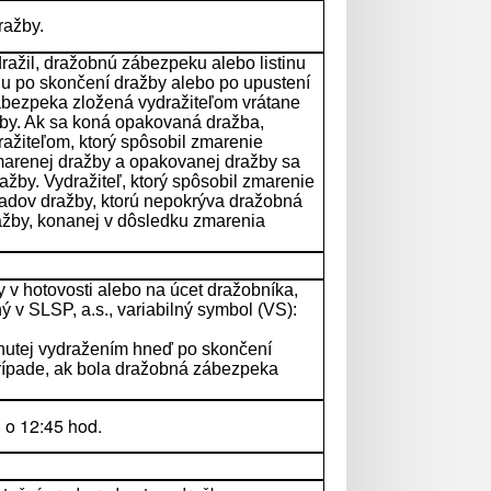
ražby.
dražil, dražobnú zábezpeku alebo listinu
u po skončení dražby alebo po upustení
zábezpeka zložená vydražiteľom vrátane
žby. Ak sa koná opakovaná dražba,
ažiteľom, ktorý spôsobil zmarenie
marenej dražby a opakovanej dražby sa
ražby. Vydražiteľ, ktorý spôsobil zmarenie
kladov dražby, ktorú nepokrýva dražobná
ažby, konanej v dôsledku zmarenia
 v hotovosti alebo na úcet dražobníka,
 SLSP, a.s., variabilný symbol (VS):
hnutej vydražením hneď po skončení
prípade, ak bola dražobná zábezpeka
 o 12:45 hod.