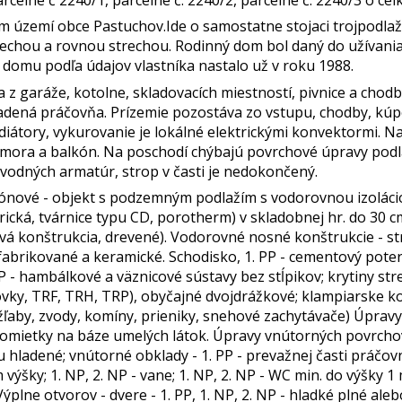
celné č 2240/1, parcelné č. 2240/2, parcelné č. 2240/3 o ce
 území obce Pastuchov.Ide o samostatne stojaci trojpodlaž
trechou a rovnou strechou. Rodinný dom bol daný do užívan
domu podľa údajov vlastníka nastalo už v roku 1988.
 z garáže, kotolne, skladovacích miestností, pivnice a chodb
dená práčovňa. Prízemie pozostáva zo vstupu, chodby, kúpel
átory, vykurovanie je lokálné elektrickými konvektormi. Na 
mora a balkón. Na poschodí chýbajú povrchové úpravy podlá
ovodných armatúr, strop v časti je nedokončený.
tónové - objekt s podzemným podlažím s vodorovnou izoláciou
ická, tvárnice typu CD, porotherm) v skladobnej hr. do 30 cm; 
vá konštrukcia, drevené). Vodorovné nosné konštrukcie - str
rikované a keramické. Schodisko, 1. PP - cementový poter; 
P - hambálkové a väznicové sústavy bez stĺpikov; krytiny str
vky, TRF, TRH, TRP), obyčajné dvojdrážkové; klampiarske kon
ľaby, zvody, komíny, prieniky, snehové zachytávače) Úprav
it, omietky na báze umelých látok. Úpravy vnútorných povrchov
hladené; vnútorné obklady - 1. PP - prevažnej časti práčovne
ýšky; 1. NP, 2. NP - vane; 1. NP, 2. NP - WC min. do výšky 1 
ýplne otvorov - dvere - 1. PP, 1. NP, 2. NP - hladké plné aleb