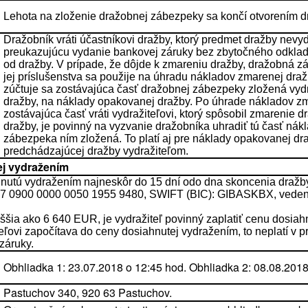
Lehota na zloženie dražobnej zábezpeky sa končí otvorením d
Dražobník vráti účastníkovi dražby, ktorý predmet dražby nevy
preukazujúcu vydanie bankovej záruky bez zbytočného odklad
od dražby. V prípade, že dôjde k zmareniu dražby, dražobná 
jej príslušenstva sa použije na úhradu nákladov zmarenej dra
zúčtuje sa zostávajúca časť dražobnej zábezpeky zložená vydr
dražby, na náklady opakovanej dražby. Po úhrade nákladov z
zostávajúca časť vráti vydražiteľovi, ktorý spôsobil zmarenie d
dražby, je povinný na vyzvanie dražobníka uhradiť tú časť ná
zábezpeka ním zložená. To platí aj pre náklady opakovanej dr
predchádzajúcej dražby vydražiteľom.
j vydražením
ahnutú vydražením najneskôr do 15 dní odo dna skoncenia dražby
7 0900 0000 0050 1955 9480, SWIFT (BIC): GIBASKBX, vedený v
ššia ako 6 640 EUR, je vydražiteľ povinný zaplatiť cenu dosia
ľovi započítava do ceny dosiahnutej vydražením, to neplatí v 
záruky.
Obhliadka 1: 23.07.2018 o 12:45 hod. Obhliadka 2: 08.08.2018
Pastuchov 340, 920 63 Pastuchov.