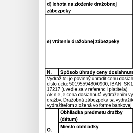
d) lehota na zloženie dražobnej
zábezpeky
e) vrátenie dražobnej zábezpeky
N.
Spôsob úhrady ceny dosiahnute
Vydražitel je povinný uhradit cenu dosi
císlo úctu: 5019559480/0900, IBAN: SK1
17217 (uvedie sa v referencii platiteľa).
Ak nie je cena dosiahnutá vydražením vy
dražby. Dražobná zábezpeka sa vydražite
vydražiteľom zložená vo forme bankovej 
Obhliadka predmetu dražby
(dátum)
Miesto obhliadky
O.