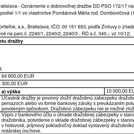
 Bratislava - Oznámenie o dobrovoľnej dražbe DD PSO 172/17 na 
 podiel 1/1 vo vlastníctve Pomšárová Mária rod. Dombovičová (1
iteľne, a.s., Bratislava, IČO: 00 151 653, podľa Zmluvy o zria
né na parc.č. 2240/1, 2240/2, 2240/3 - RD s.č. 340.;- vz 10/12;
etu dražby
R
64 800,00 EUR
300,00 EUR
a) výška
10 000,00 
Účastník dražby je povinný zložiť dražobnú zábezpeku dražobn
peniazoch alebo vo forme bankovej záruky s preukázaním pot
povoleným spôsobom. Dražobnú zábezpeku nie je možné zloži
Výpis z bankového účtu o úhrade dražobnej zábezpeky v stan
dražobníka, potvrdenie o vklade dražobnej zábezpeky v stano
v hotovosti, príjmový pokladničný doklad vystavený dražobník
notárskej úschove.