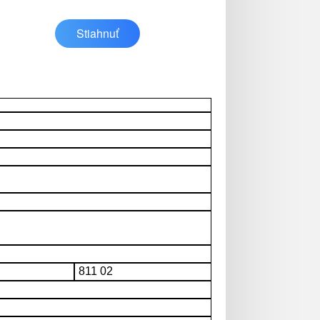
Stiahnuť
811 02