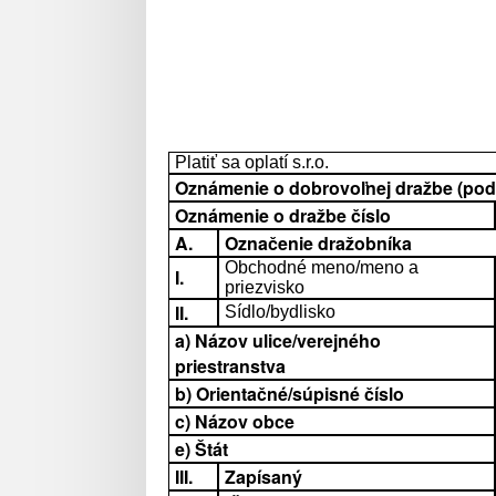
Platiť sa oplatí s.r.o.
Oznámenie o dobrovoľnej dražbe (podľa
Oznámenie o dražbe číslo
A.
Označenie dražobníka
Obchodné meno/meno a
I.
priezvisko
II.
Sídlo/bydlisko
a) Názov ulice/verejného
priestranstva
b) Orientačné/súpisné číslo
c) Názov obce
e) Štát
III.
Zapísaný