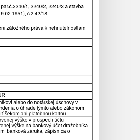
par.č.2240/1, 2240/2, 2240/3 a stavba
9.02.1951), č.z.42/18.
dení záložného práva k nehnuteľnostiam
EUR
íkovi alebo do notárskej úschovy v
vrdenia o úhrade týmto alebo zákonom
ť šekom ani platobnou kartou.
ovenej výške v prospech účtu
venej výške na bankový účet dražobníka
om, banková záruka, zápisnica o