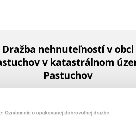
Dražba nehnuteľností v obci
astuchov v katastrálnom úze
Pastuchov
e: Oznámenie o opakovanej dobrovoľnej dražbe