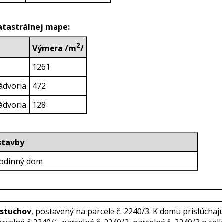
katastrálnej mape:
2
Výmera /m
/
1261
ádvoria
472
ádvoria
128
ruh stavby
Rodinný dom
astuchov
, postavený na parcele č. 2240/3. K domu prislúchaj