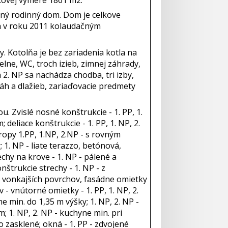
lkovej výmere 1861 m2.
ný rodinný dom. Dom je celkove
ia v roku 2011 kolaudačným
y. Kotolňa je bez zariadenia kotla na
ne, WC, troch izieb, zimnej záhrady,
2. NP sa nachádza chodba, tri izby,
h a dlažieb, zariaďovacie predmety
. Zvislé nosné konštrukcie - 1. PP, 1.
deliace konštrukcie - 1. PP, 1. NP, 2.
opy 1.PP, 1.NP, 2.NP - s rovným
1. NP - liate terazzo, betónová,
echy na krove - 1. NP - pálené a
štrukcie strechy - 1. NP - z
y vonkajších povrchov, fasádne omietky
 - vnútorné omietky - 1. PP, 1. NP, 2.
 min. do 1,35 m výšky; 1. NP, 2. NP -
m; 1. NP, 2. NP - kuchyne min. pri
o zasklené; okná - 1. PP - zdvojené