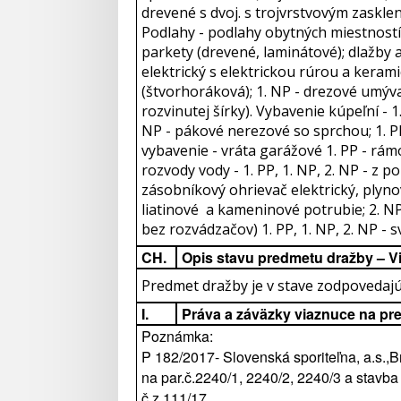
drevené s dvoj. s trojvrstvovým zasklení
Podlahy - podlahy obytných miestností 
parkety (drevené, laminátové); dlažby a
elektrický s elektrickou rúrou a keram
(štvorhoráková); 1. NP - drezové umýva
rozvinutej šírky). Vybavenie kúpeľní - 1
NP - pákové nerezové so sprchou; 1. PP
vybavenie - vráta garážové 1. PP - rám
rozvody vody - 1. PP, 1. NP, 2. NP - z p
zásobníkový ohrievač elektrický, plyn
liatinové a kameninové potrubie; 2. NP
bez rozvádzačov) 1. PP, 1. NP, 2. NP - 
CH.
Opis stavu predmetu dražby – V
Predmet dražby je v stave zodpovedajú
I.
Práva a záväzky viaznuce na pr
Poznámka:
P 182/2017- Slovenská sporiteľna, a.s.,
na par.č.2240/1, 2240/2, 2240/3 a stavb
č.z.111/17.