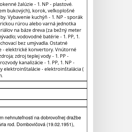
okenné žalúzie - 1. NP - plastové.
krem bukových), korok, veľkoplošné
ažby. Vybavenie kuchýň - 1. NP - sporák
ktrickou rúrou alebo varná jednotka
eriálov na báze dreva (za bežný meter
mývadlo; vodovodné batérie - 1. PP, 1.
lachovací bez umývadla. Ostatné
e - elektrické konvertory. Vnútorné
roja; zdroj teplej vody - 1. PP -
vody kanalizácie - 1. PP, 1. NP -
lektroinštalácie - elektroinštalácia (
m.
om nehnuteľností na dobrovoľnej dražbe
ária rod. Dombovičová (19.02.1951),