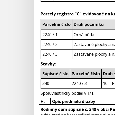
Parcely registra "C" evidované na 
Parcelné číslo
Druh pozemku
2240 / 1
Orná pôda
2240 / 2
Zastavané plochy a n
2240 / 3
Zastavané plochy a n
Stavby:
Súpisné číslo
Parcelné číslo
D
340
2240 / 3
10 – 
Spoluvlastnícky podiel v 1/1.
H.
Opis predmetu dražby
Rodinný dom súpisné č. 340 v obci P