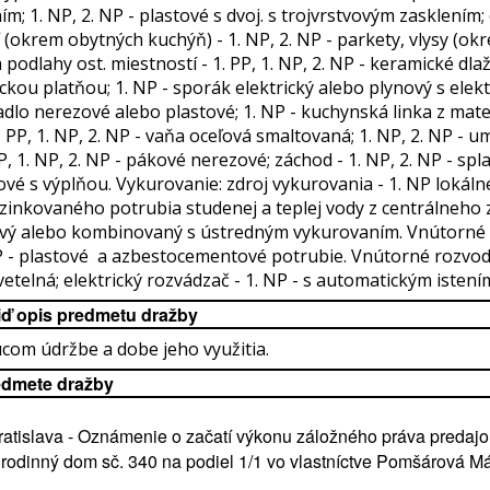
m; 1. NP, 2. NP - plastové s dvoj. s trojvrstvovým zasklením; 
(okrem obytných kuchýň) - 1. NP, 2. NP - parkety, vlysy (o
 podlahy ost. miestností - 1. PP, 1. NP, 2. NP - keramické dl
ickou platňou; 1. NP - sporák elektrický alebo plynový s ele
dlo nerezové alebo plastové; 1. NP - kuchynská linka z mat
. PP, 1. NP, 2. NP - vaňa oceľová smaltovaná; 1. NP, 2. NP - u
, 1. NP, 2. NP - pákové nerezové; záchod - 1. NP, 2. NP - sp
ové s výplňou. Vykurovanie: zdroj vykurovania - 1. NP lokáln
ozinkovaného potrubia studenej a teplej vody z centrálneho zd
ový alebo kombinovaný s ústredným vykurovaním. Vnútorné roz
 - plastové a azbestocementové potrubie. Vnútorné rozvody e
svetelná; elektrický rozvádzač - 1. NP - s automatickým istení
iď opis predmetu dražby
com údržbe a dobe jeho využitia.
edmete dražby
Bratislava - Oznámenie o začatí výkonu záložného práva predaj
a rodinný dom sč. 340 na podiel 1/1 vo vlastníctve Pomšárová M