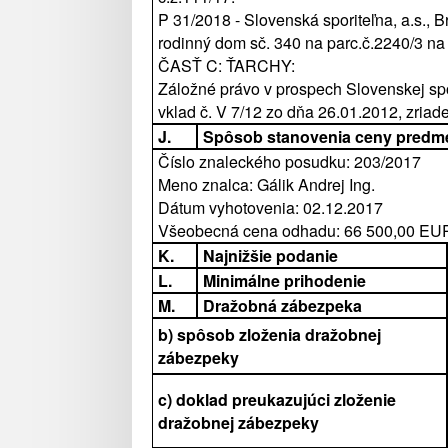
P 31/2018 - Slovenská sporiteľna, a.s.,
rodinný dom sč. 340 na parc.č.2240/3 na
ČASŤ C: ŤARCHY:
Záložné právo v prospech Slovenskej spor
vklad č. V 7/12 zo dňa 26.01.2012, zriade
J.
Spôsob stanovenia ceny predm
Číslo znaleckého posudku: 203/2017
Meno znalca: Gálik Andrej Ing.
Dátum vyhotovenia: 02.12.2017
Všeobecná cena odhadu: 66 500,00 EU
K.
Najnižšie podanie
L.
Minimálne prihodenie
M.
Dražobná zábezpeka
b) spôsob zloženia dražobnej
zábezpeky
c) doklad preukazujúci zloženie
dražobnej zábezpeky