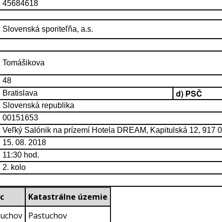
45684618
Slovenská sporiteľňa, a.s.
Tomášikova
48
d) PSČ
Bratislava
Slovenská republika
00151653
Veľký Salónik na prízemí Hotela DREAM, Kapitulská 12, 917 01
15. 08. 2018
11:30 hod.
2. kolo
c
Katastrálne územie
tuchov
Pastuchov