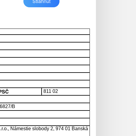
Stiahnuť
 PSČ
811 02
 66827/B
r.o., Námestie slobody 2, 974 01 Banská