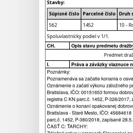
Stavby:
Súpisné číslo
Parcelné číslo
D
562
1452
10 - 
Spoluvlastnícky podiel v 1/1.
CH.
Opis stavu predmetu dražb
Predmet draž
I.
Práva a záväzky viaznuce 
Poznámky:
Poznamenáva sa začatie konania o osved
Oznámenie o začatí výkonu záložného pr
Bratislava, IČO: 00151653 formou dobro
registra C KN parc.č. 1452, P-326/2017, 
Oznámenie o konaní opakovanej dobrovoľn
Bratislava - Staré Mesto, IČO: 45684618
parc.č. 1452, P-380/2018, zapísané 28.5.
ČASŤ C: ŤARCHY: