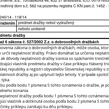
riteľne, a.s., Tomášikova 48, 832 37 Bratislava, IČO: 0015165
 rodinný dom s.č. 562 na pozemku registra C KN parc.č. 1452 - 
 240/14 - 118/14
dražením
predmet dražby nebol vydražený
nebolo urobené
dmetu dražby
 až 6 zákona č. 527/2002 Z.z. o dobrovoľných dražbách
novenia zákona o dobrovoľných dražbách, môže osoba, ktorá
y určil neplatnosť dražby. Právo domáhať sa určenia neplatn
 ak dôvody neplatnosti dražby súvisia so spáchaním trestn
zajúci vlastník predmetu dražby v čase príklepu hlásený trv
ej republiky a registri obyvateľov Slovenskej republiky v z
tnosti dražby aj po uplynutí tejto lehoty. V prípade spoloč
 týka.
obu podľa bodu 1 písmena S tohto oznámenia o dražbe, je po
súdneho konania.
platnosť dražby podľa bodu 1 písmena S tohto oznámenia 
ajúci vlastník a dotknutá osoba podľa bodu 2 písmena S toh
činky príklepu zanikajú ku dňu príklepu.