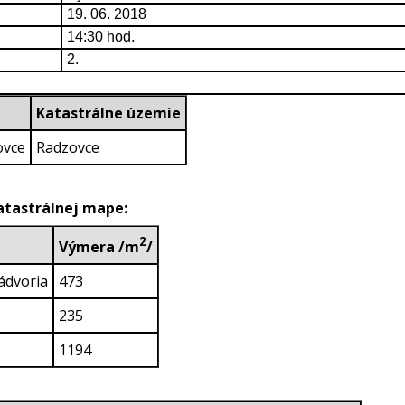
19. 06. 2018
14:30 hod.
2.
Katastrálne územie
ovce
Radzovce
katastrálnej mape:
2
Výmera /m
/
ádvoria
473
235
1194