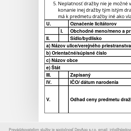
Neplatnosť dražby nie je možné 
konanie inej dražby tým istým dr
má k predmetu dražby iné ako vl
U.
Označenie licitátorov
I.
Obchodné meno/meno a pr
II.
Sídlo/bydlisko
a) Názov ulice/verejného priestranstva
b) Orientačné/súpisné číslo
c) Názov obce
e) Štát
III.
Zapísaný
IV.
IČO/ dátum narodenia
V.
Odhad ceny predmetu draž
Prevádzkovateľom služby je spoločnosť DevApp s.r.o. email:
info@sledova