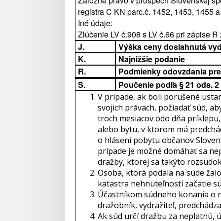
Záložné právo v prospech Slovenskej spo
registra C KN parc.č. 1452, 1453, 1455 a
Iné údaje:
Zlúčenie LV č.908 s LV č.66 pri zápise R
J.
Výška ceny dosiahnutá vy
K.
Najnižšie podanie
R.
Podmienky odovzdania pre
S.
Poučenie podľa § 21 ods. 2
V prípade, ak boli porušené usta
svojich právach, požiadať súd, ab
troch mesiacov odo dňa príklepu,
alebo bytu, v ktorom má predchád
o hlásení pobytu občanov Slovensk
prípade je možné domáhať sa nepla
dražby, ktorej sa takýto rozsudok
Osoba, ktorá podala na súde žal
katastra nehnuteľností začatie 
Účastníkom súdneho konania o ne
dražobník, vydražiteľ, predchádz
Ak súd určí dražbu za neplatnú, ú