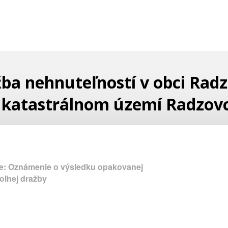
ba nehnuteľností v obci Rad
 katastrálnom území Radzov
e: Oznámenie o výsledku opakovanej
oľnej dražby