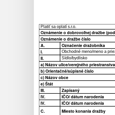
Platiť sa oplatí s.r.o.
Oznámenie o dobrovoľnej dražbe (podľa
Oznámenie o dražbe číslo
A.
Označenie dražobníka
I.
Obchodné meno/meno a prie
II.
Sídlo/bydlisko
a) Názov ulice/verejného priestranstva
b) Orientačné/súpisné číslo
c) Názov obce
e) Štát
III.
Zapísaný
IV.
IČO/ dátum narodenia
IV.
IČO/ dátum narodenia
C.
Miesto konania dražby