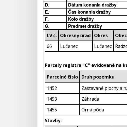
D.
Dátum konania dražby
E.
Čas konania dražby
F.
Kolo dražby
G.
Predmet dražby
LV č.
Okresný úrad
Okres
Obec
66
Lučenec
Lučenec
Radz
Parcely registra "C" evidované na 
Parcelné číslo
Druh pozemku
1452
Zastavané plochy a n
1453
Záhrada
1455
Orná pôda
Stavby: