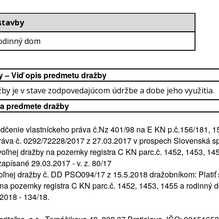
ruh stavby
Rodinný dom
y – Viď opis predmetu dražby
by je v stave zodpovedajúcom údržbe a dobe jeho využitia.
na predmete dražby
čenie vlastníckeho práva č.Nz 401/98 na E KN p.č.156/181, 15
áva č. 0292/72228/2017 z 27.03.2017 v prospech Slovenská spor
voľnej dražby na pozemky registra C KN parc.č. 1452, 1453, 14
zapísané 29.03.2017 - v. z. 80/17
ej dražby č. DD PSO094/17 z 15.5.2018 dražobníkom: Platiť sa 
 na pozemky registra C KN parc.č. 1452, 1453, 1455 a rodinný 
2018 - 134/18.