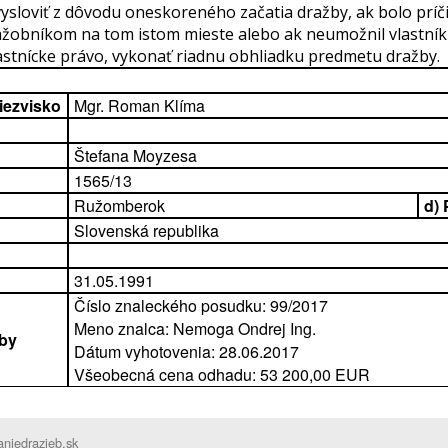
vysloviť z dôvodu oneskoreného začatia dražby, ak bolo prí
ažobníkom na tom istom mieste alebo ak neumožnil vlastník
astnícke právo, vykonať riadnu obhliadku predmetu dražby.
iezvisko
Mgr. Roman Klíma
Štefana Moyzesa
1565/13
Ružomberok
d)
Slovenská republika
31.05.1991
Číslo znaleckého posudku: 99/2017
Meno znalca: Nemoga Ondrej Ing.
by
Dátum vyhotovenia: 28.06.2017
Všeobecná cena odhadu: 53 200,00 EUR
niedrazieb.sk