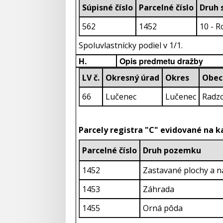
Súpisné číslo
Parcelné číslo
D
562
1452
10 - 
Spoluvlastnícky podiel v 1/1.
H.
Opis predmetu dražby
LV č.
Okresný úrad
Okres
Obec
66
Lučenec
Lučenec
Radz
Parcely registra "C" evidované na 
Parcelné číslo
Druh pozemku
1452
Zastavané plochy a n
1453
Záhrada
1455
Orná pôda