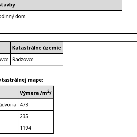
ruh stavby
Rodinný dom
Katastrálne územie
ovce
Radzovce
katastrálnej mape:
2
Výmera /m
/
ádvoria
473
235
1194