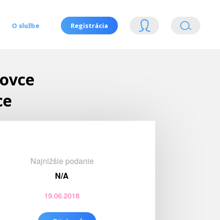
O službe
Registrácia
zovce
ce
Najnižšie podanie
N/A
19.06.2018