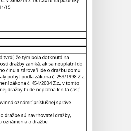
3 č. V 3693/14 z 19.1.2015 na pozemky
11/15
 tvrdí, že tým bola dotknutá na
osti dražby zaniká, ak sa neuplatní do
ého činu a zároveň ide o dražbu domu
alý pobyt podľa zákona č. 253/1998 Z.z.
není zákona č. 454/2004 Z.z., v tomto
nej dražby bude neplatná len tá časť
vinná oznámiť príslušnej správe
o dražbe sú navrhovateľ dražby,
to oznámenia o dražbe.