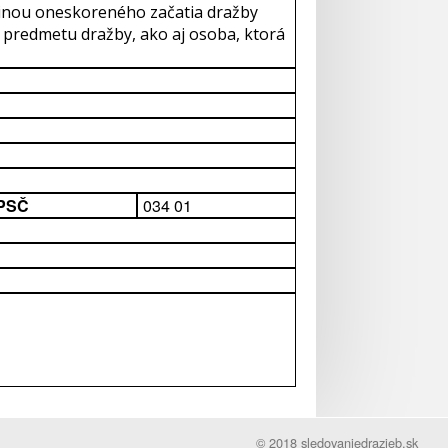
činou oneskoreného začatia dražby
 predmetu dražby, ako aj osoba, ktorá
 PSČ
034 01
© 2018 sledovaniedrazieb.sk