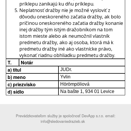
príklepu zanikajú ku dňu príklepu.
Neplatnosť dražby nie je možné vysloviť z
dôvodu oneskoreného začatia dražby, ak bolo
príčinou oneskoreného začatia dražby konanie
inej dražby tým istým dražobníkom na tom
istom mieste alebo ak neumožnil vlastník
predmetu dražby, ako aj osoba, ktorá má k
predmetu dražby iné ako vlastnícke právo,
vykonať riadnu obhliadku predmetu dražby.
T.
Notár
a) titul
JUDr.
b) meno
Yvlin
c) priezvisko
Hörömpöliová
d) sídlo
Na bašte 1, 934 01 Levice
Prevádzkovateľom služby je spoločnosť DevApp s.r.o. email:
info@sledovaniedrazieb.sk