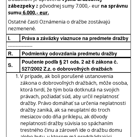
zábezpeky
z pôvodnej sumy 7.000,- eur
na správnu
sumu
6.000,- eur.
Ostatné časti Oznámenia o dražbe zostávajú
nezmenené.
I.
Práva a záväzky viaznuce na predmete dražby
----------------
R.
Podmienky odovzdania predmetu dražby
Poučenie podľa § 21 ods. 2 až 6 zákona č.
S.
527/2002 Z.z. o dobrovoľných dražbách
V prípade, ak boli porušené ustanovenia
zákona o dobrovoľných dražbách, môže osoba,
ktorá tvrdí, že tým bola dotknutá na svojich
právach, požiadať súd, aby určil neplatnosť
dražby. Právo domáhať sa určenia neplatnosti
dražby zaniká, ak sa neuplatní do troch
mesiacov odo dňa príklepu, ak dôvody
neplatnosti dražby súvisia so spáchaním
trestného činu a zároveň ide o dražbu domu
alebo bytu, v ktorom má predchádzajúci