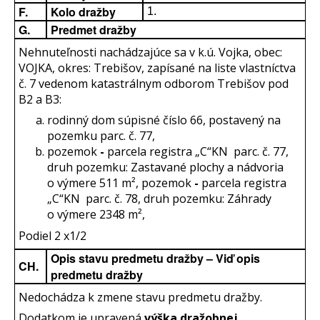
F.
Kolo dražby
1.
G.
Predmet dražby
Nehnuteľnosti nachádzajúce sa v k.ú. Vojka, obec:
VOJKA, okres: Trebišov, zapísané na liste vlastníctva
č. 7 vedenom katastrálnym odborom Trebišov pod
B2 a B3:
rodinný dom súpisné číslo 66, postavený na
pozemku parc. č. 77,
pozemok
-
parcela registra „C“KN parc. č. 77,
druh pozemku: Zastavané plochy a nádvoria
o výmere 511 m², pozemok
-
parcela registra
„C“KN parc. č. 78, druh pozemku: Záhrady
o výmere 2348 m²,
Podiel 2 x1/2
Opis stavu predmetu dražby – Viď opis
CH.
predmetu dražby
Nedochádza k zmene stavu predmetu dražby.
Dodatkom je upravená
výška dražobnej