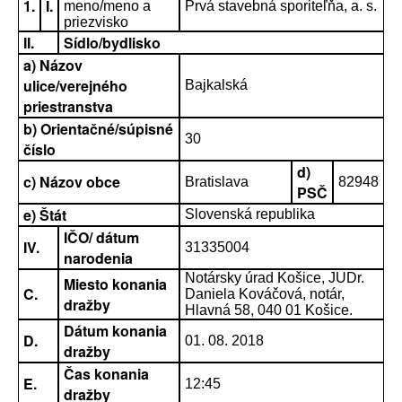
1.
I.
meno/meno a
Prvá stavebná sporiteľňa, a. s.
priezvisko
II.
Sídlo/bydlisko
a) Názov
ulice/verejného
Bajkalská
priestranstva
b) Orientačné/súpisné
30
číslo
d)
c) Názov obce
Bratislava
82948
PSČ
e) Štát
Slovenská republika
IČO/ dátum
IV.
31335004
narodenia
Notársky úrad Košice, JUDr.
Miesto konania
C.
Daniela Kováčová, notár,
dražby
Hlavná 58, 040 01 Košice.
Dátum konania
D.
01. 08. 2018
dražby
Čas konania
E.
12:45
dražby