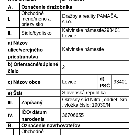
A.
Označenie dražobníka
Obchodné
Dražby a reality PAMAŠA,
I.
meno/meno a
s.r.o.
priezvisko
Kalvínske námestie293401
II.
Sídlo/bydlisko
Levice
a) Názov
ulice/verejného
Kalvínske námestie
priestranstva
b) Orientačné/súpisné
2
číslo
d)
c) Názov obce
Levice
93401
PSČ
e) Štát
Slovenská republika
Okresný súd Nitra , oddiel: Sro
III.
Zapísaný
, vložka číslo: 19030/N
IČO/ dátum
IV.
36706655
narodenia
B.
Označenie navrhovateľov
Obchodné