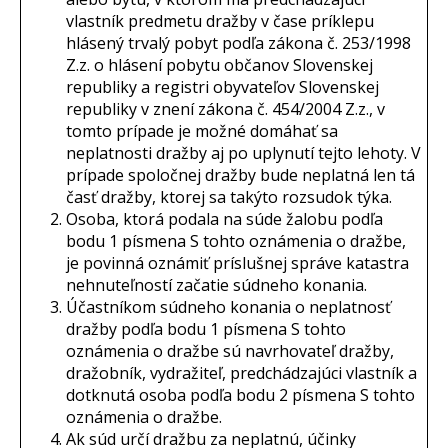
vlastník predmetu dražby v čase príklepu
hlásený trvalý pobyt podľa zákona č. 253/1998
Z.z. o hlásení pobytu občanov Slovenskej
republiky a registri obyvateľov Slovenskej
republiky v znení zákona č. 454/2004 Z.z., v
tomto prípade je možné domáhať sa
neplatnosti dražby aj po uplynutí tejto lehoty. V
prípade spoločnej dražby bude neplatná len tá
časť dražby, ktorej sa takýto rozsudok týka.
Osoba, ktorá podala na súde žalobu podľa
bodu 1 písmena S tohto oznámenia o dražbe,
je povinná oznámiť príslušnej správe katastra
nehnuteľností začatie súdneho konania.
Účastníkom súdneho konania o neplatnosť
dražby podľa bodu 1 písmena S tohto
oznámenia o dražbe sú navrhovateľ dražby,
dražobník, vydražiteľ, predchádzajúci vlastník a
dotknutá osoba podľa bodu 2 písmena S tohto
oznámenia o dražbe.
Ak súd určí dražbu za neplatnú, účinky