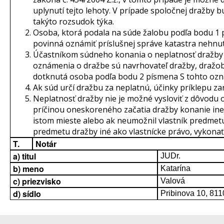
uplynutí tejto lehoty. V prípade spoločnej dražby b
takýto rozsudok týka.
Osoba, ktorá podala na súde žalobu podľa bodu 1 
povinná oznámiť príslušnej správe katastra nehnut
Účastníkom súdneho konania o neplatnosť dražby 
oznámenia o dražbe sú navrhovateľ dražby, dražobní
dotknutá osoba podľa bodu 2 písmena S tohto ozn
Ak súd určí dražbu za neplatnú, účinky príklepu za
Neplatnosť dražby nie je možné vysloviť z dôvodu 
príčinou oneskoreného začatia dražby konanie in
istom mieste alebo ak neumožnil vlastník predmetu
predmetu dražby iné ako vlastnícke právo, vykona
T.
Notár
a) titul
JUDr.
b) meno
Katarína
c) priezvisko
Valová
d) sídlo
Pribinova 10, 811