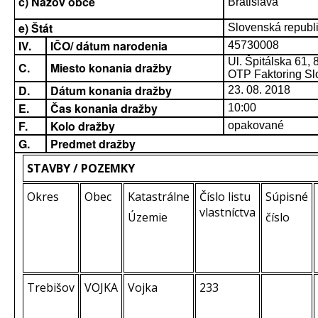
c) Názov obce
Bratislava
e) Štát
Slovenská republ
IV.
IČO/ dátum narodenia
45730008
Ul. Špitálska 61,
C.
Miesto konania dražby
OTP Faktoring Slo
D.
Dátum konania dražby
23. 08. 2018
E.
Čas konania dražby
10:00
F.
Kolo dražby
opakované
G.
Predmet dražby
STAVBY / POZEMKY
Okres
Obec
Katastrálne
Číslo listu
Súpisné
vlastníctva
Územie
číslo
Trebišov
VOJKA
Vojka
233