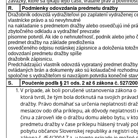
záväzky, ktoré sa týkajú tejto časti, vrátane práv a povinno
R.
Podmienky odovzdania predmetu dražby
Dražobník odovzdá vydražiteľovi po zaplatení vydraženej ce
vlastnícke právo a sú nevyhnutné
na nakladanie s predmetom dražby alebo osvedčujú iné prá
zbytočného odkladu a vydražiteľ prevzatie
písomne potvrdí. Ak ide o nehnuteľnosť, podnik alebo jeho 
predmet dražby na základe predloženia
osvedčeného odpisu notárskej zápisnice a doloženia totožn
odovzdaní predmetu dražby spíše
dražobník zápisnicu.
Predchádzajúci vlastník odovzdá vyprataný predmet dražby, 
ovládaných brán a dokumenty ako sú kolaudačné rozhodnut
spoločne s vydražiteľom si navzájom potvrdia konečné sta
S.
Poučenie podľa § 21 ods. 2 až 6 zákona č. 527/20
V prípade, ak boli porušené ustanovenia zákona 
ktorá tvrdí, že tým bola dotknutá na svojich právac
dražby. Právo domáhať sa určenia neplatnosti draž
mesiacov odo dňa príklepu, ak dôvody neplatnosti
činu a zároveň ide o dražbu domu alebo bytu, v kt
predmetu dražby v čase príklepu hlásený trvalý pob
pobytu občanov Slovenskej republiky a registri oby
zákona č. 454/2004 Z.z., v tomto prípade je možné 