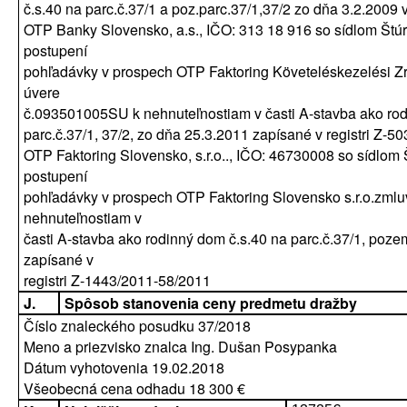
č.s.40 na parc.č.37/1 a poz.parc.37/1,37/2 zo dňa 3.2.2009 
OTP Banky Slovensko, a.s., IČO: 313 18 916 so sídlom Štúr
postupení
pohľadávky v prospech OTP Faktoring Követeléskezelési Zr
úvere
č.093501005SU k nehnuteľnostiam v časti A-stavba ako rod
parc.č.37/1, 37/2, zo dňa 25.3.2011 zapísané v registri Z-
OTP Faktoring Slovensko, s.r.o.., IČO: 46730008 so sídlom 
postupení
pohľadávky v prospech OTP Faktoring Slovensko s.r.o.zml
nehnuteľnostiam v
časti A-stavba ako rodinný dom č.s.40 na parc.č.37/1, poze
zapísané v
registri Z-1443/2011-58/2011
J.
Spôsob stanovenia ceny predmetu dražby
Číslo znaleckého posudku 37/2018
Meno a priezvisko znalca Ing. Dušan Posypanka
Dátum vyhotovenia 19.02.2018
Všeobecná cena odhadu 18 300 €