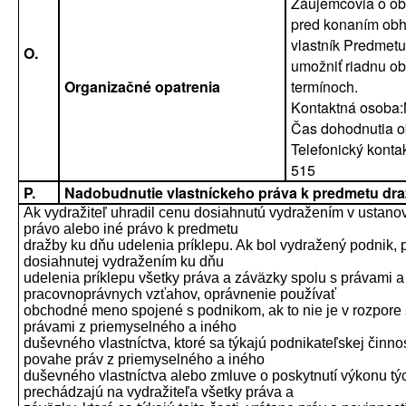
Záujemcovia o ob
pred konaním obhl
vlastník Predmetu
O.
umožniť riadnu o
Organizačné opatrenia
termínoch.
Kontaktná osoba:
Čas dohodnutia ob
Telefonický konta
515
P.
Nadobudnutie vlastníckeho práva k predmetu dr
Ak vydražiteľ uhradil cenu dosiahnutú vydražením v ustano
právo alebo iné právo k predmetu
dražby ku dňu udelenia príklepu. Ak bol vydražený podnik,
dosiahnutej vydražením ku dňu
udelenia príklepu všetky práva a záväzky spolu s právami a
pracovnoprávnych vzťahov, oprávnenie používať
obchodné meno spojené s podnikom, ak to nie je v rozpore 
právami z priemyselného a iného
duševného vlastníctva, ktoré sa týkajú podnikateľskej činn
povahe práv z priemyselného a iného
duševného vlastníctva alebo zmluve o poskytnutí výkonu týc
prechádzajú na vydražiteľa všetky práva a