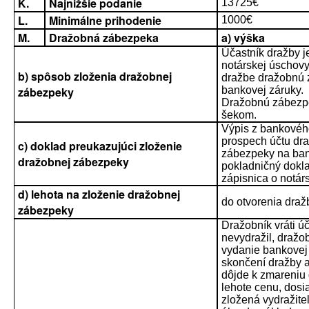
K.
Najnižšie podanie
13725€
L.
Minimálne prihodenie
1000€
M.
Dražobná zábezpeka
a) výška
Účastník dražby j
notárskej úschovy
b) spôsob zloženia dražobnej
dražbe dražobnú 
zábezpeky
bankovej záruky.
Dražobnú zábezpek
šekom.
Výpis z bankovéh
prospech účtu dra
c) doklad preukazujúci zloženie
zábezpeky na bank
dražobnej zábezpeky
pokladničný dokl
zápisnica o notár
d) lehota na zloženie dražobnej
do otvorenia draž
zábezpeky
Dražobník vráti ú
nevydražil, dražo
vydanie bankovej
skončení dražby a
dôjde k zmareniu d
lehote cenu, dos
zložená vydražite