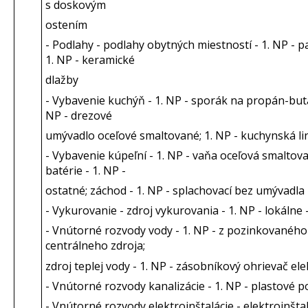
s doskovým
ostením
- Podlahy - podlahy obytných miestností - 1. NP - p
1. NP - keramické
dlažby
- Vybavenie kuchýň - 1. NP - sporák na propán-bután
NP - drezové
umývadlo oceľové smaltované; 1. NP - kuchynská li
- Vybavenie kúpeľní - 1. NP - vaňa oceľová smaltov
batérie - 1. NP -
ostatné; záchod - 1. NP - splachovací bez umývadla
- Vykurovanie - zdroj vykurovania - 1. NP - lokáln
- Vnútorné rozvody vody - 1. NP - z pozinkovaného 
centrálneho zdroja;
zdroj teplej vody - 1. NP - zásobníkový ohrievač ele
- Vnútorné rozvody kanalizácie - 1. NP - plastové p
- Vnútorné rozvody elektroinštalácie - elektroinštal