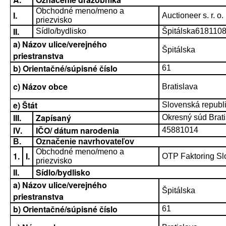
Obchodné meno/meno a
I.
Auctioneer s. r. o.
priezvisko
II.
Sídlo/bydlisko
Špitálska6181108
a) Názov ulice/verejného
Špitálska
priestranstva
b) Orientačné/súpisné číslo
61
c) Názov obce
Bratislava
e) Štát
Slovenská republ
III.
Zapísaný
Okresný súd Bratis
IV.
IČO/ dátum narodenia
45881014
B.
Označenie navrhovateľov
Obchodné meno/meno a
1.
I.
OTP Faktoring Slo
priezvisko
II.
Sídlo/bydlisko
a) Názov ulice/verejného
Špitálska
priestranstva
b) Orientačné/súpisné číslo
61