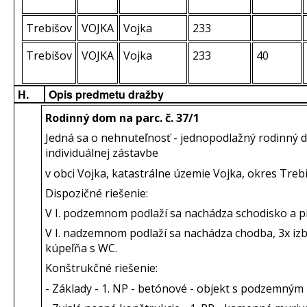
Trebišov
VOJKA
Vojka
233
Trebišov
VOJKA
Vojka
233
40
H.
Opis predmetu dražby
Rodinný dom na parc. č. 37/1
Jedná sa o nehnuteľnosť - jednopodlažný rodinný 
individuálnej zástavbe
v obci Vojka, katastrálne územie Vojka, okres Treb
Dispozičné riešenie:
V I. podzemnom podlaží sa nachádza schodisko a pi
V I. nadzemnom podlaží sa nachádza chodba, 3x izb
kúpeľňa s WC.
Konštrukčné riešenie:
- Základy - 1. NP - betónové - objekt s podzemným 