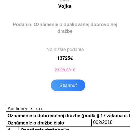
Obec:
Vojka
Podanie: Oznámenie o opakovanej dobrovoľnej
dražbe
Najnižšie podanie
13725€
23.08.2018
Stiahnuť
Auctioneer s. r. o.
Oznámenie o dobrovoľnej dražbe (podľa § 17 zákona č. 52
Oznámenie o dražbe číslo
002/2018
A.
Označenie dražobníka