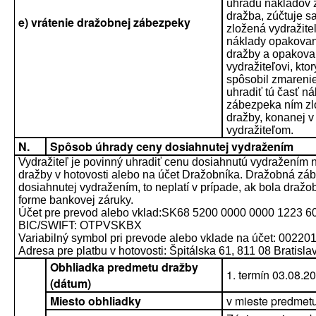
úhradu nákladov 
dražba, zúčtuje s
e) vrátenie dražobnej zábezpeky
zložená vydražite
náklady opakovan
dražby a opakovan
vydražiteľovi, kto
spôsobil zmarenie
uhradiť tú časť n
zábezpeka ním zlo
dražby, konanej 
vydražiteľom.
N.
Spôsob úhrady ceny dosiahnutej vydražením
Vydražiteľ je povinný uhradiť cenu dosiahnutú vydražením 
dražby v hotovosti alebo na účet Dražobníka. Dražobná záb
dosiahnutej vydražením, to neplatí v prípade, ak bola dra
forme bankovej záruky.
Účet pre prevod alebo vklad:SK68 5200 0000 0000 1223 6
BIC/SWIFT: OTPVSKBX
Variabilný symbol pri prevode alebo vklade na účet: 00220
Adresa pre platbu v hotovosti: Špitálska 61, 811 08 Bratisla
Obhliadka predmetu dražby
1. termín 03.08.2
(dátum)
Miesto obhliadky
v mieste predmet