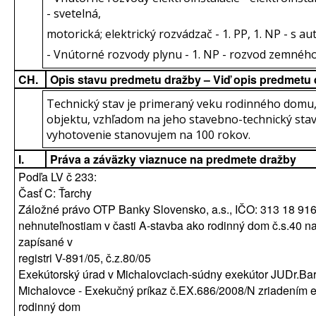
- svetelná,
motorická; elektrický rozvádzač - 1. PP, 1. NP - s 
- Vnútorné rozvody plynu - 1. NP - rozvod zemnéh
CH.
Opis stavu predmetu dražby – Viď opis predmetu
Technický stav je primeraný veku rodinného domu,
objektu, vzhľadom na jeho stavebno-technický sta
vyhotovenie stanovujem na 100 rokov.
I.
Práva a záväzky viaznuce na predmete dražby
Podľa LV č 233:
Časť C: Ťarchy
Záložné právo OTP Banky Slovensko, a.s., IČO: 313 18 916 
nehnuteľnostiam v časti A-stavba ako rodinný dom č.s.40 na
zapísané v
registri V-891/05, č.z.80/05
Exekútorský úrad v Michalovciach-súdny exekútor JUDr.Ba
Michalovce - Exekučný príkaz č.EX.686/2008/N zriadením 
rodinný dom