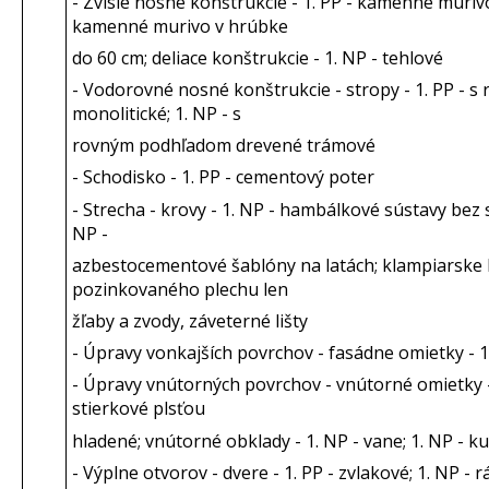
- Zvislé nosné konštrukcie - 1. PP - kamenné muriv
kamenné murivo v hrúbke
do 60 cm; deliace konštrukcie - 1. NP - tehlové
- Vodorovné nosné konštrukcie - stropy - 1. PP -
monolitické; 1. NP - s
rovným podhľadom drevené trámové
- Schodisko - 1. PP - cementový poter
- Strecha - krovy - 1. NP - hambálkové sústavy bez s
NP -
azbestocementové šablóny na latách; klampiarske ko
pozinkovaného plechu len
žľaby a zvody, záveterné lišty
- Úpravy vonkajších povrchov - fasádne omietky - 1.
- Úpravy vnútorných povrchov - vnútorné omietky -
stierkové plsťou
hladené; vnútorné obklady - 1. NP - vane; 1. NP - k
- Výplne otvorov - dvere - 1. PP - zvlakové; 1. NP - 